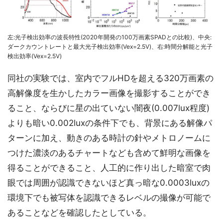
左:光子検出効率の波長特性(2020年開発の100万画素SPADとの比較)、中央:
ダークカウントレートと最大光子検出効率(Vex=2.5V)、右:時間分解能と光子
検出効率(Vex=2.5V)
同社の実験では、室内でフルHDを超える320万画素の
高解像度を生かしたカラー画像を撮影することができ
ること、ならびに星の出ていない闇夜(0.007lux程度)
よりも暗い0.002luxの条件下でも、背景にある解像パ
ターンに加え、動きのある時計の針やメトロノームに
つけた濃淡のあるチャートなども含めて鮮明な画像を
得ることができること、人工的に作り出した暗室で肉
眼では周囲が認識できないほど真っ暗な0.0003luxの
環境下でも被写体を認識できるレベルの撮像が可能で
あることなどを確認したとしている。