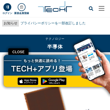
ログイン
新規会員登録
お知らせ
プライバシーポリシーを一部改訂しました
テクノロジー
半導体
CLOSE
TECH+
テクノロジー
半導体
キヤノン、320万画素のSPADセンサを開発 - IEDM 2021のLate News
Papersに採択