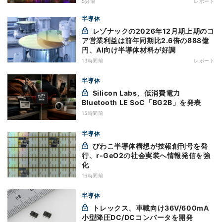
5分前
レポート
半導体
レゾナックの2026年12月期上期のコ
ア営業利益は前年同期比2.6倍の888億
円、AI向け半導体材料が好調
13時間前
レポート
半導体
Silicon Labs、低消費電力
Bluetooth LE SoC「BG2B」を発表
15時間前
半導体
びわこ半導体構想が技報創刊号を発
行、r-GeO2の社会実装へ情報発信を強
化
16時間前
半導体
トレックス、車載向け36V/600mA
小型降圧DC/DCコンバータを開発