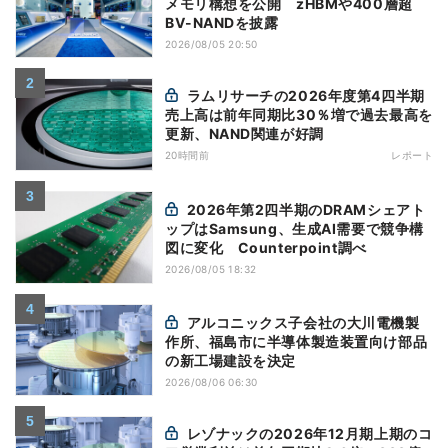
メモリ構想を公開 zHBMや400層超
BV-NANDを披露
2026/08/05 20:50
ラムリサーチの2026年度第4四半期
売上高は前年同期比30％増で過去最高を
更新、NAND関連が好調
20時間前
レポート
2026年第2四半期のDRAMシェアト
ップはSamsung、生成AI需要で競争構
図に変化 Counterpoint調べ
2026/08/05 18:32
アルコニックス子会社の大川電機製
作所、福島市に半導体製造装置向け部品
の新工場建設を決定
2026/08/06 06:30
レゾナックの2026年12月期上期のコ