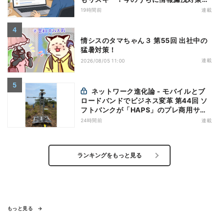
万全にしておこう
19時間前
連載
情シスのタマちゃん３ 第55回 出社中の
猛暑対策！
連載
2026/08/05 11:00
ネットワーク進化論 - モバイルとブ
ロードバンドでビジネス変革 第44回 ソ
フトバンクが「HAPS」のプレ商用サー
ビス開始を表明、本格的な商用展開のめ
24時間前
連載
どは
ランキングをもっと見る
もっと見る