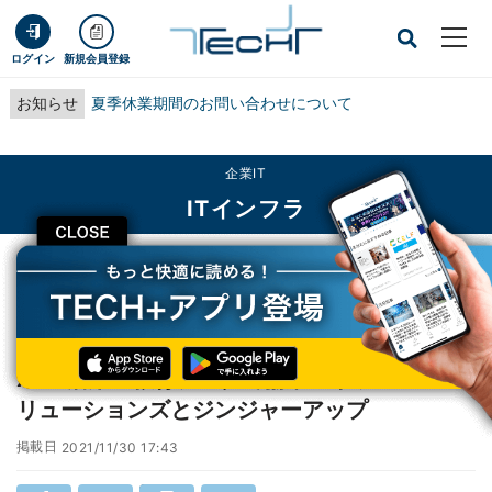
ログイン
新規会員登録
お知らせ
夏季休業期間のお問い合わせについて
企業IT
ITインフラ
CLOSE
TECH+
企業IT
ITインフラ
xAPI活用の教育データで協業 - キヤノンITソリューションズとジンジャーアッ
プ
xAPI活用の教育データで協業 - キヤノンITソ
リューションズとジンジャーアップ
掲載日
2021/11/30 17:43