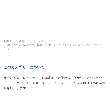
TECH+
企業IT
ITインフラ
xAPI活用の教育データで協業 - キヤノンITソリューションズとジンジャーアッ
プ
このカテゴリーについて
サーバやストレージといった基本的な話題から、仮想化技術やクラウ
ド、ビッグデータ、業務アプリケーションといった企業向けITの最新情
報を紹介します。