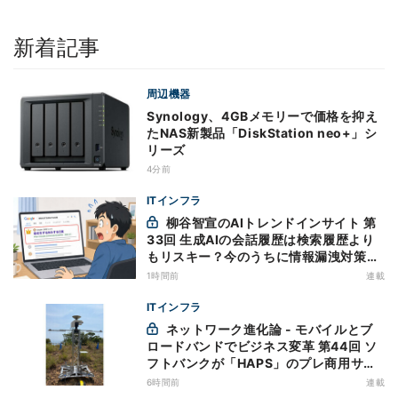
新着記事
周辺機器
Synology、4GBメモリーで価格を抑え
たNAS新製品「DiskStation neo+」シ
リーズ
4分前
ITインフラ
柳谷智宣のAIトレンドインサイト 第
33回 生成AIの会話履歴は検索履歴より
もリスキー？今のうちに情報漏洩対策を
万全にしておこう
1時間前
連載
ITインフラ
ネットワーク進化論 - モバイルとブ
ロードバンドでビジネス変革 第44回 ソ
フトバンクが「HAPS」のプレ商用サー
ビス開始を表明、本格的な商用展開のめ
6時間前
連載
どは