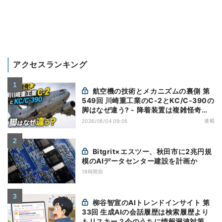
アクセスランキング
航空機の技術とメカニズムの裏側 第
549回 川崎重工業のC-2とKC/C-390の
脚はなぜ違う? - 降着装置は複雑怪奇
(5)|軍用輸送機(10)
連載
2026/08/04 09:05
Bitgrit×エスツー、秋田市に2兆円規
模のAIデータセンター建設を計画か
18時間前
柳谷智宣のAIトレンドインサイト 第
33回 生成AIの会話履歴は検索履歴より
もリスキー？今のうちに情報漏洩対策を