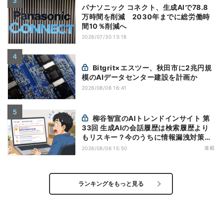
パナソニック コネクト、生成AIで78.8
万時間を削減 2030年までに総労働時
間10％削減へ
2026/07/30 13:18
Bitgrit×エスツー、秋田市に2兆円規
模のAIデータセンター建設を計画か
2026/08/06 16:41
柳谷智宣のAIトレンドインサイト 第
33回 生成AIの会話履歴は検索履歴より
もリスキー？今のうちに情報漏洩対策を
万全にしておこう
連載
2026/08/06 15:50
ランキングをもっと見る