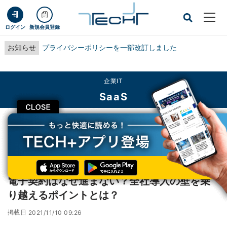
ログイン
新規会員登録
お知らせ
プライバシーポリシーを一部改訂しました
企業IT
SaaS
CLOSE
TECH+
企業IT
SaaS
電子契約はなぜ進まない？全社導入の壁を乗り越えるポイントとは？
レポート
電子契約はなぜ進まない？全社導入の壁を乗
り越えるポイントとは？
掲載日
2021/11/10 09:26