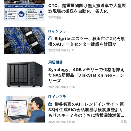
CTC、超重量物向け無人搬送車で大型製
造現場の搬送を自動化・省人化
24時間前
ITインフラ
Bitgrit×エスツー、秋田市に2兆円規
模のAIデータセンター建設を計画か
2026/08/06 16:41
周辺機器
Synology、4GBメモリーで価格を抑え
たNAS新製品「DiskStation neo+」シ
リーズ
2026/08/06 16:35
ITインフラ
柳谷智宣のAIトレンドインサイト 第
33回 生成AIの会話履歴は検索履歴より
もリスキー？今のうちに情報漏洩対策を
万全にしておこう
連載
2026/08/06 15:50