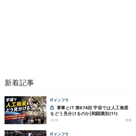
新着記事
ITインフラ
軍事とIT 第674回 宇宙では人工衛星
をどう見分けるのか|戦闘識別(11)
2分前
連載
ITインフラ