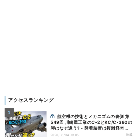
アクセスランキング
航空機の技術とメカニズムの裏側 第
549回 川崎重工業のC-2とKC/C-390の
脚はなぜ違う? - 降着装置は複雑怪奇
(5)|軍用輸送機(10)
連載
2026/08/04 09:05