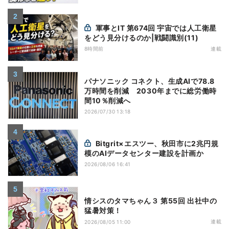
軍事とIT 第674回 宇宙では人工衛星
をどう見分けるのか|戦闘識別(11)
8時間前
連載
パナソニック コネクト、生成AIで78.8
万時間を削減 2030年までに総労働時
間10％削減へ
2026/07/30 13:18
Bitgrit×エスツー、秋田市に2兆円規
模のAIデータセンター建設を計画か
2026/08/06 16:41
情シスのタマちゃん３ 第55回 出社中の
猛暑対策！
連載
2026/08/05 11:00