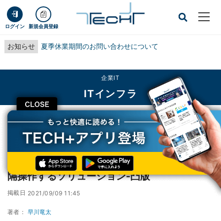
ログイン
新規会員登録
お知らせ
夏季休業期間のお問い合わせについて
企業IT
ITインフラ
CLOSE
TECH+
企業IT
ITインフラ
VR空間と実空間をつなぎ複数のロボットを遠隔操作するソリューション‐凸版
VR空間と実空間をつなぎ複数のロボットを遠
隔操作するソリューション‐凸版
掲載日
2021/09/09 11:45
著者：
早川竜太