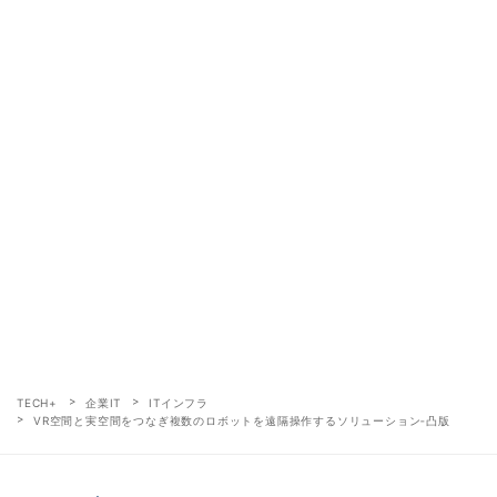
TECH+
企業IT
ITインフラ
VR空間と実空間をつなぎ複数のロボットを遠隔操作するソリューション‐凸版