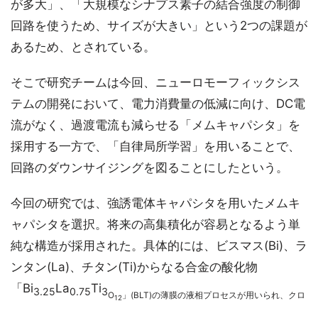
が多大」、「大規模なシナプス素子の結合強度の制御
回路を使うため、サイズが大きい」という2つの課題が
あるため、とされている。
そこで研究チームは今回、ニューロモーフィックシス
テムの開発において、電力消費量の低減に向け、DC電
流がなく、過渡電流も減らせる「メムキャパシタ」を
採用する一方で、「自律局所学習」を用いることで、
回路のダウンサイジングを図ることにしたという。
今回の研究では、強誘電体キャパシタを用いたメムキ
ャパシタを選択。将来の高集積化が容易となるよう単
純な構造が採用された。具体的には、ビスマス(Bi)、ラ
ンタン(La)、チタン(Ti)からなる合金の酸化物
「Bi
La
Ti
3.25
0.75
3
O
」(BLT)の薄膜の液相プロセスが用いられ、クロ
12