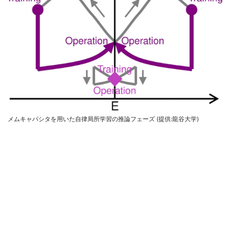
メムキャパシタを用いた自律局所学習の推論フェーズ (提供:龍谷大学)