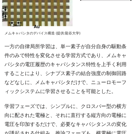
メムキャパシタのデバイス構造 (提供:龍谷大学)
一方の自律局所学習は、単一素子が自分自身の駆動条
件のみで特性を変化させる学習方式であり、メムキャ
パシタの電圧履歴のキャパシタンス特性を上手く利用
することにより、シナプス素子の結合強度の制御回路
などなしに、メムキャパシタだけで、ニューロモーフ
ィックシステムに学習させることを可能とした。
学習フェーズでは、シンプルに、クロスバー型の横方
向に配された電極と、それに直行する縦方向の電極に
電圧を印加するだけで、必要なキャパシタンスの変化
が誘起される仕組み。推論フェーズも、横電極に電圧