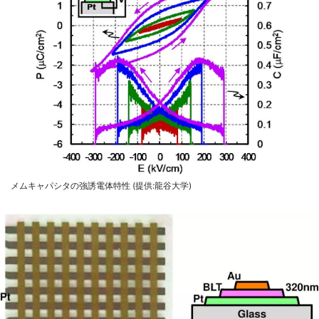
メムキャパシタの強誘電体特性 (提供:龍谷大学)