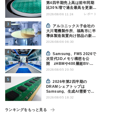
第4四半期売上高は前年同期
比30％増で過去最高を更新、
NAND関連が好調
レポート
2026/08/06 11:24
アルコニックス子会社の
大川電機製作所、福島市に半
導体製造装置向け部品の新工
場建設を決定
2026/08/06 06:30
Samsung、FMS 2026で
次世代3Dメモリ構想を公
開 zHBMや400層超BV-
NANDを披露
2026/08/05 20:50
2026年第2四半期の
DRAMシェアトップは
Samsung、生成AI需要で競
争構図に変化
2026/08/05 18:32
Counterpoint調べ
ランキングをもっと見る