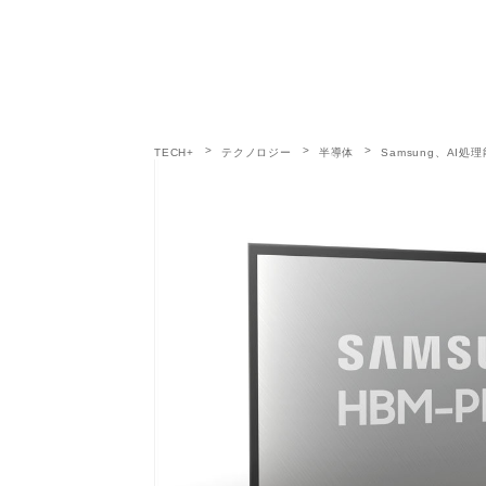
TECH+
テクノロジー
半導体
Samsung、AI処理