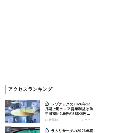
アクセスランキング
レゾナックの2026年12
月期上期のコア営業利益は前
年同期比2.6倍の888億円、
AI向け半導体材料が好調
18時間前
レポート
ラムリサーチの2026年度