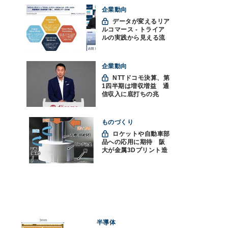
企業動向
データが変えるリア
ルコマース - トライア
ルの実践から見える流
通変革の未来
企業動向
NTTドコモ決算、第
1四半期は増収増益 通
信収入に底打ちの兆
し、金融・AIを強化
ものづくり
ロケットや自動車部
品への応用に期待 阪
大が金属3Dプリント造
形技術を高速化
半導体