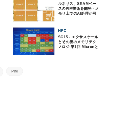
ルネサス、SRAMベー
スのPIM技術を開発 - メ
モリ上でのAI処理が可
能に
HPC
SC15 - エクサスケール
とその後のメモリテク
ノロジ 第1回 Micronと
Intelが考える次世代メ
モリの姿
PIM