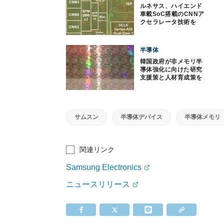
ルネサス、ハイエンド
車載SoC搭載のCNNア
クセラレータ技術を
ISSCCで発表
半導体
韓国政府が非メモリ半
導体強化に向けた研究
支援策と人材育成策を
発表
サムスン
半導体デバイス
半導体メモリ
関連リンク
Samsung Electronics
ニュースリリース