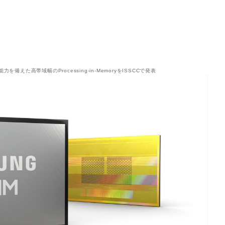
能力を備えた高帯域幅のProcessing-in-MemoryをISSCCで発表