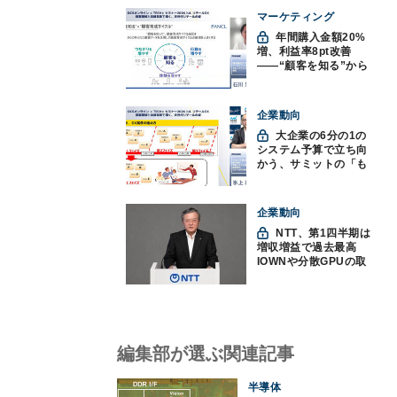
マーケティング
年間購入金額20%
増、利益率8pt改善
——“顧客を知る”から
始まったファンケルの
通販変革と、次に見据
えるオムニチャネル
企業動向
大企業の6分の1の
システム予算で立ち向
かう、サミットの「も
みくちゃDX」
企業動向
NTT、第1四半期は
増収増益で過去最高
IOWNや分散GPUの取
り組みを説明
編集部が選ぶ関連記事
半導体