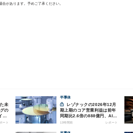
場合があります。予めご了承ください。
半導体
きた未
レゾナックの2026年12月
ングの
期上期のコア営業利益は前年
イム
同期比2.6倍の888億円、AI向
け半導体材料が好調
ポート
13時間前
レポート