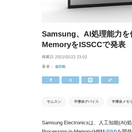
Samsung、AI処理能力を備
MemoryをISSCCで発表
掲載日
2021/02/22 23:02
著者：
服部毅
サムスン
半導体デバイス
半導体メモ
Samsung Electronicsは、人工知
Processing-in-Memory(HBM-
PIM
)を開