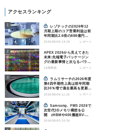
アクセスランキング
レゾナックの2026年12
月期上期のコア営業利益は前
年同期比2.6倍の888億円、
AI向け半導体材料が好調
レポート
2026/08/06 18:26
APEX 2026から見えてきた
未来:先端電子パッケージン
グの最新事情と次なるパラダ
イムシフト
14時間前
レポート
ラムリサーチの2026年度
第4四半期売上高は前年同期
比30％増で過去最高を更新、
NAND関連が好調
レポート
2026/08/06 11:24
Samsung、FMS 2026で
次世代3Dメモリ構想を公
開 zHBMや400層超BV-
NANDを披露
2026/08/05 20:50