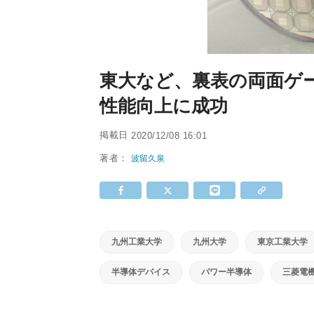
東大など、裏表の両面ゲ
性能向上に成功
掲載日
2020/12/08 16:01
著者：
波留久泉
九州工業大学
九州大学
東京工業大学
半導体デバイス
パワー半導体
三菱電