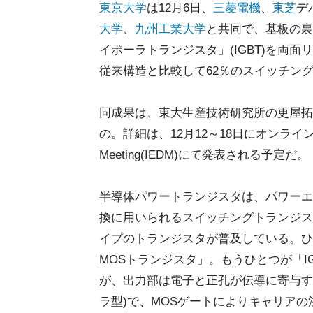
東京大学
は12月6日、
三菱電機
、
東芝
デ
大学
、
九州工業大学
と共同で、基板の裏
イポーラトランジスタ」(IGBT)を両
従来構造と比較して62％のスイッチン
同成果は、東大生産技術研究所の更屋拓
の。詳細は、12月12～18日にオンラインで開催される
Meeting(IEDM)にて発表される予定だ。
半導体パワートランジスタは、パワーエ
換に用いられるスイッチングトランジス
イプのトランジスタが普及している。ひ
MOSトランジスタ」。もうひとつが「IG
が、出力部は電子と正孔が伝導に寄与す
ラ型)で、MOSゲートによりキャリア