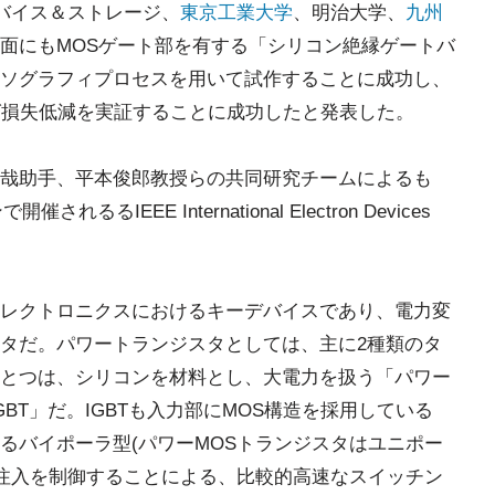
バイス＆ストレージ、
東京工業大学
、明治大学、
九州
面にもMOSゲート部を有する「シリコン絶縁ゲートバ
面リソグラフィプロセスを用いて試作することに成功し、
グ損失低減を実証することに成功したと発表した。
哉助手、平本俊郎教授らの共同研究チームによるも
るIEEE International Electron Devices
レクトロニクスにおけるキーデバイスであり、電力変
タだ。パワートランジスタとしては、主に2種類のタ
とつは、シリコンを材料とし、大電力を扱う「パワー
BT」だ。IGBTも入力部にMOS構造を採用している
るバイポーラ型(パワーMOSトランジスタはユニポー
の注入を制御することによる、比較的高速なスイッチン