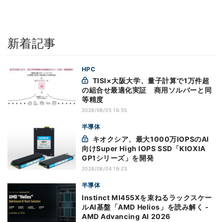
新着記事
HPC
TISI×大阪大学、量子計算で1万件超
の組合せ最適化実証 商用ソルバーと同
等精度
2026/08/05 16:55
半導体
キオクシア、最大1000万IOPSのAI
向けSuper High IOPS SSD「KIOXIA
GP1シリーズ」を開発
2026/08/04 19:23
半導体
Instinct MI455Xを束ねるラックスケー
ルAI基盤「AMD Helios」を読み解く -
AMD Advancing AI 2026