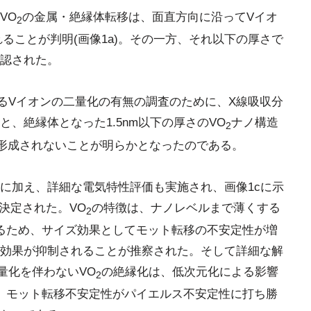
VO
の金属・絶縁体転移は、面直方向に沿ってVイオ
2
れることが判明(画像1a)。その一方、それ以下の厚さで
認された。
けるVイオンの二量化の有無の調査のために、X線吸収分
、絶縁体となった1.5nm以下の厚さのVO
ナノ構造
2
形成されないことが明らかとなったのである。
に加え、詳細な電気特性評価も実施され、画像1cに示
決定された。VO
の特徴は、ナノレベルまで薄くする
2
るため、サイズ効果としてモット転移の不安定性が増
効果が抑制されることが推察された。そして詳細な解
二量化を伴わないVO
の絶縁化は、低次元化による影響
2
、モット転移不安定性がパイエルス不安定性に打ち勝