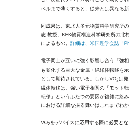
ベルまで薄くすると、従来とは異なる新
同成果は、東北大多元物質科学研究所の
志 教授、KEK物質構造科学研究所の北
によるもの。
詳細は、米国理学会誌「Phys
電子同士が互いに強く影響し合う「強相
も変化する巨大な金属・絶縁体転移を示
として期待されている。しかしVO
は発
2
縁体転移は、強い電子相関の「モット転
転移」というふたつの要因が複雑に絡み
における詳細な振る舞いはこれまでわか
VO
をデバイスに応用する際に必要とな
2