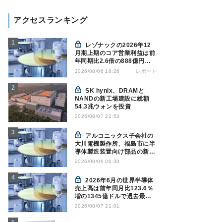
アクセスランキング
レゾナックの2026年12
月期上期のコア営業利益は前
年同期比2.6倍の888億円、
AI向け半導体材料が好調
レポート
2026/08/06 18:26
SK hynix、DRAMと
NANDの新工場建設に総額
54.3兆ウォンを投資
2026/08/07 22:53
アルコニックス子会社の
大川電機製作所、福島市に半
導体製造装置向け部品の新工
場建設を決定
2026/08/06 06:30
2026年6月の世界半導体
売上高は前年同月比123.6％
増の1345億ドルで過去最高
更新 SIA調べ
2026/08/07 21:01