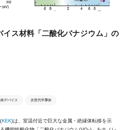
デバイス材料「二酸化バナジウム」の
導体デバイス
次世代半導体
(
KEK
)は、室温付近で巨大な金属・絶縁体転移を示
る機能性酸化物「二酸化バナジウム(VO
)」をナノレ