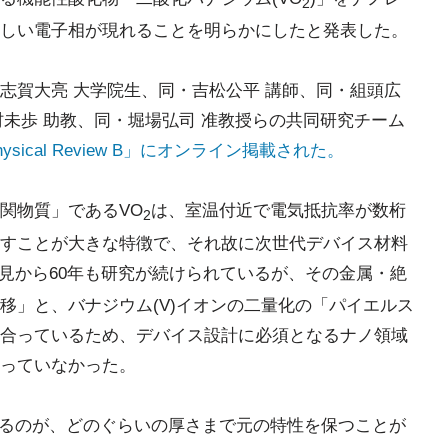
2
しい電子相が現れることを明らかにしたと発表した。
志賀大亮 大学院生、同・吉松公平 講師、同・組頭広
村未歩 助教、同・堀場弘司 准教授らの共同研究チーム
ical Review B」にオンライン掲載された。
関物質」であるVO
は、室温付近で電気抵抗率が数桁
2
すことが大きな特徴で、それ故に次世代デバイス材料
見から60年も研究が続けられているが、その金属・絶
移」と、バナジウム(V)イオンの二量化の「パイエルス
合っているため、デバイス設計に必須となるナノ領域
っていなかった。
るのが、どのぐらいの厚さまで元の特性を保つことが