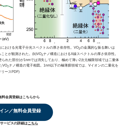
造における光電子分光スペクトルの厚さ依存性。VO
の金属的な振る舞いは
2
ことが観測された。(b)VO
ナノ構造におけるX線スペクトルの厚さ依存性。
2
塗られた部分)が1nmでは消失しており、極めて薄い2次元極限領域では二量体
たVO
ナノ構造の電子相図。1nm以下の極薄膜領域では、Vイオンの二量化を
2
リースPDF)
無料会員登録はこちらから
イン／無料会員登録
サービスの詳細は
こちら