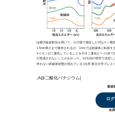
(a)軟X線放射光を用いて、その場で測定したVO
ナノ構
2
1.5nm厚さまで維持されるが、1nmでは絶縁体に転移する
Vイオンが二量化していることを示す二量化ピーク(赤で
が形成されないことがわかった。(c)今回の研究で決定し
伴わない絶縁体状態が現れている (出所:東北大学プレスリ
,A@二酸化バナジウム|
新規
ログ
会員