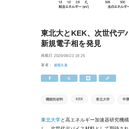
東北大とKEK、次世代
新規電子相を発見
掲載日
2020/09/23 18:26
著者：
波留久泉
KEK
機能性材料
東北大学
半
東北大学
と高エネルギー加速器研究機構
し、次世代デバイス材料として期待され