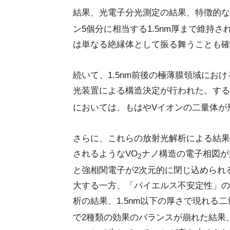
結果、光電子分光測定の結果、特徴的な
ン5個分に相当する1.5nm厚まで維持さ
は単なる絶縁体として振る舞うことも確
続いて、1.5nm前後の極薄膜領域にお
光装置による構造決定が行われた。すると
においては、もはやVイオンの二量体が
さらに、これらの放射光解析による結果
されるようなVO
ナノ構造の電子相図が
2
と強相関電子が2次元的に閉じ込められ
大する一方、「パイエルス不安定性」の
析の結果、1.5nm以下の厚さで現れる
で2種類の効果のバランスが崩れた結果