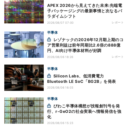
APEX 2026から見えてきた未来:先端電
子パッケージングの最新事情と次なるパ
ラダイムシフト
レポート
2026/08/07 07:00
半導体
レゾナックの2026年12月期上期のコ
ア営業利益は前年同期比2.6倍の888億
円、AI向け半導体材料が好調
レポート
2026/08/06 18:26
半導体
Silicon Labs、低消費電力
Bluetooth LE SoC「BG2B」を発表
2026/08/06 16:03
半導体
びわこ半導体構想が技報創刊号を発
行、r-GeO2の社会実装へ情報発信を強
化
2026/08/06 15:23