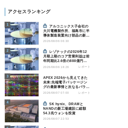
アクセスランキング
アルコニックス子会社の
大川電機製作所、福島市に半
導体製造装置向け部品の新工
場建設を決定
2026/08/06 06:30
レゾナックの2026年12
月期上期のコア営業利益は前
年同期比2.6倍の888億円、
AI向け半導体材料が好調
レポート
2026/08/06 18:26
APEX 2026から見えてきた
未来:先端電子パッケージン
グの最新事情と次なるパラダ
イムシフト
レポート
2026/08/07 07:00
SK hynix、DRAMと
NANDの新工場建設に総額
54.3兆ウォンを投資
2026/08/07 22:53