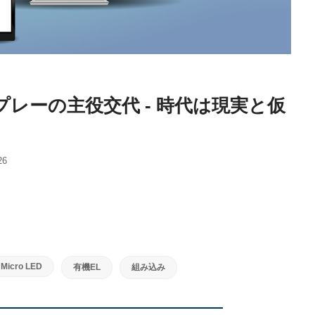
レーの主役交代 - 時代は現実と仮
26
Micro LED
有機EL
組み込み