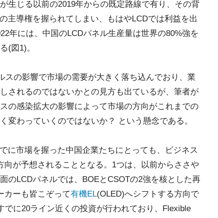
が生じる以前の2019年からの既定路線で有り、その背
ルの主導権を握られてしまい、もはやLCDでは利益を出
22年には、中国のLCDパネル生産量は世界の80%強を
(図1)。
イルスの影響で市場の需要が大きく落ち込んでおり、業
しされるのではないかとの見方も出ているが、筆者が
スの感染拡大の影響によって市場の方向がこれまでの
く変わっていくのではないか？ という懸念である。
すでに市場を握った中国企業たちにとっても、ビジネス
方向が予想されることとなる。1つは、以前からささや
のLCDパネルでは、BOEとCSOTの2強を核とした再
ーカーも皆こぞって
有機EL
(OLED)へシフトする方向で
でに20ライン近くの投資が行われており、Flexible