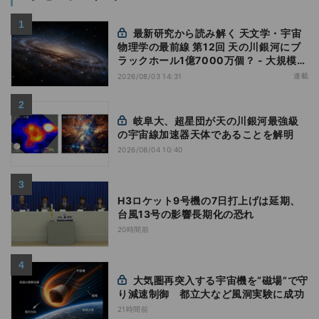
最新研究から読み解く 天文学・宇宙
物理学の最前線 第12回 天の川銀河にブ
ラックホール1億7000万個？ - 大規模計
算が描くその分布
連載
2026/08/03 14:31
岐阜大、超星団が天の川銀河最強級
の宇宙線加速器天体であることを解明
2026/08/04 10:40
H3ロケット9号機の7日打上げは延期、
台風13号の影響長期化の恐れ
20時間前
大気圏再突入する宇宙機を“磁場”で守
り減速制御 都立大など風洞実験に成功
21時間前