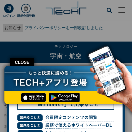
ログイン
新規会員登録
お知らせ
プライバシーポリシーを一部改訂しました
テクノロジー
宇宙・航空
CLOSE
TECH+
テクノロジー
宇宙・航空
ISTがシリーズF資金調達で89億円を調達、ロケットZEROの開発などを加速
ISTがシリーズF資金調達で89億円を調達、ロ
ケットZEROの開発などを加速
掲載日
2025/07/10 20:23
著者：
小林行雄