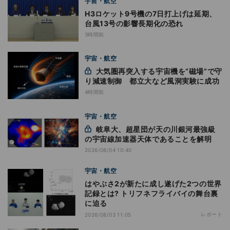
宇宙・航空
H3ロケット9号機の7日打上げは延期、
台風13号の影響長期化の恐れ
3時間前
宇宙・航空
大気圏再突入する宇宙機を“磁場”で守
り減速制御 都立大など風洞実験に成功
4時間前
宇宙・航空
岐阜大、超星団が天の川銀河最強級
の宇宙線加速器天体であることを解明
2026/08/04 10:40
宇宙・航空
はやぶさ2が新たに成し遂げた2つの世界
記録とは? トリフネフライバイの舞台裏
に迫る
レポート
2026/08/03 11:05