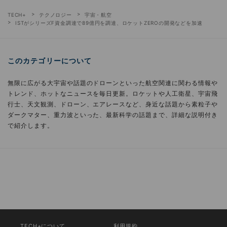
TECH+
テクノロジー
宇宙・航空
ISTがシリーズF資金調達で89億円を調達、ロケットZEROの開発などを加速
このカテゴリーについて
無限に広がる大宇宙や話題のドローンといった航空関連に関わる情報や
トレンド、ホットなニュースを毎日更新。ロケットや人工衛星、宇宙飛
行士、天文観測、ドローン、エアレースなど、身近な話題から素粒子や
ダークマター、重力波といった、最新科学の話題まで、詳細な説明付き
で紹介します。
TECH+について
利用規約