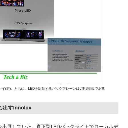
ディスプレイ(右)。ともに、LEDを駆動するバックプレーンはLTPS基板である
すInnolux
を出展していた。直下型LEDバックライトでローカルデ