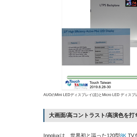
AUOのMini LEDディスプレイ(左)とMicro LED 
大画面/高コントラスト/高演色を打ち出
Innoluxは、世界初と謳った120型
8K
TV