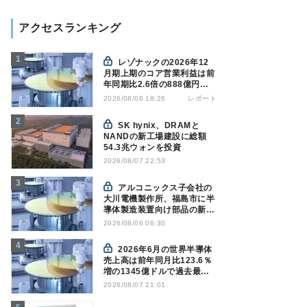
アクセスランキング
レゾナックの2026年12
月期上期のコア営業利益は前
年同期比2.6倍の888億円、
AI向け半導体材料が好調
レポート
2026/08/06 18:26
SK hynix、DRAMと
NANDの新工場建設に総額
54.3兆ウォンを投資
2026/08/07 22:53
アルコニックス子会社の
大川電機製作所、福島市に半
導体製造装置向け部品の新工
場建設を決定
2026/08/06 06:30
2026年6月の世界半導体
売上高は前年同月比123.6％
増の1345億ドルで過去最高
更新 SIA調べ
2026/08/07 21:01