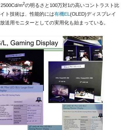
2
00Cd/m
の明るさと100万対1の高いコントラスト比
クライト技術は、性能的には
有機EL
(OLED)ディスプレイ
放送用モニターとしての実用化も始まっている。