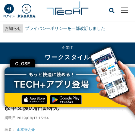
ログイン
新規会員登録
お知らせ
プライバシーポリシーを一部改訂しました
企業IT
ワークスタイル
CLOSE
TECH+
企業IT
ワークスタイル
日立、ロボット使用する医療従事者の働き方改革支援の評価研究
日立、ロボット使用する医療従事者の働き方
改革支援の評価研究
掲載日
2019/09/17 15:34
著者：
山本善之介