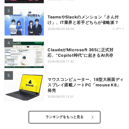
TeamsやSlackのメンション「さん付
け」、IT業界と若手どちらが省略派？
レポート
2026/06/09 08:00
ClaudeがMicrosoft 365に正式対
応、“Copilot時代”に起きるAI共存
2026/05/08 17:42
マウスコンピューター、18型大画面ディ
スプレイ搭載ノートPC「mouse K8」
発売
2026/08/05 13:21
ランキングをもっと見る