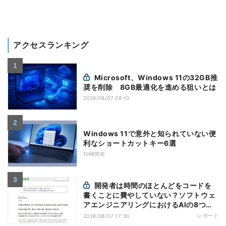
アクセスランキング
Microsoft、Windows 11の32GB推
奨を削除 8GB最適化を進める狙いとは
2026/08/07 09:10
Windows 11で意外と知られていない便
利なショートカットキー6選
10時間前
開発者は時間のほとんどをコードを
書くことに費やしていない？ソフトウェ
アエンジニアリングにおけるAIの8つの
神話への賛否
レポート
2026/08/07 17:30