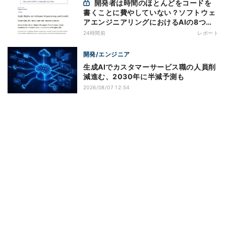
開発者は時間のほとんどをコードを
書くことに費やしていない？ソフトウェ
アエンジニアリングにおけるAIの8つの
神話への賛否
24時間前
レポート
開発/エンジニア
生成AIでカスタマーサービス職の人員削
減進む、2030年に半減予測も
2026/08/07 12:54