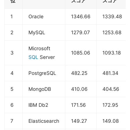
位
スコア
スコア
1
Oracle
1346.66
1339.48
2
MySQL
1279.07
1253.68
Microsoft
3
1085.06
1093.18
SQL
Server
4
PostgreSQL
482.25
481.34
5
MongoDB
410.06
404.56
6
IBM Db2
171.56
172.95
7
Elasticsearch
149.27
149.08