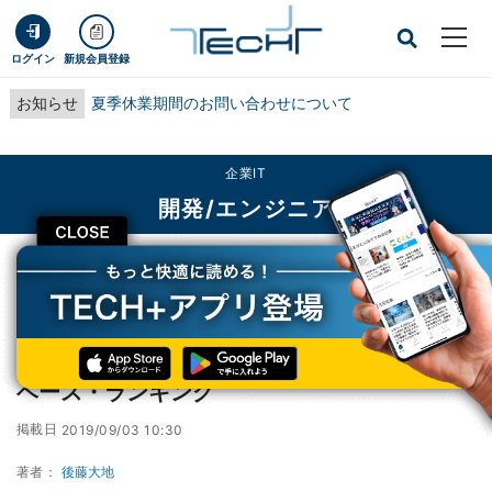
ログイン
新規会員登録
お知らせ
夏季休業期間のお問い合わせについて
企業IT
開発/エンジニア
CLOSE
TECH+
企業IT
開発/エンジニア
SQL Server以外のトップ5が増加 - 9月データベース・ランキング
SQL Server以外のトップ5が増加 - 9月データ
ベース・ランキング
掲載日
2019/09/03 10:30
著者：
後藤大地