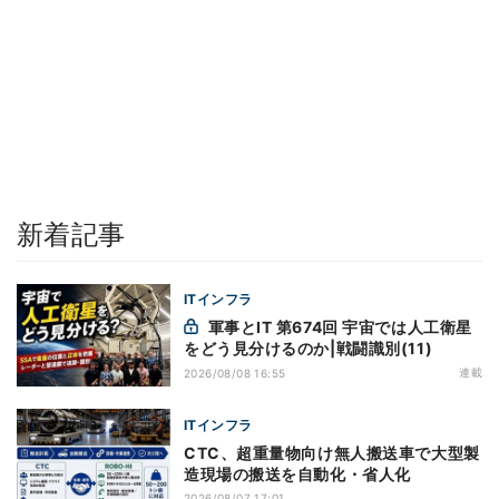
新着記事
ITインフラ
軍事とIT 第674回 宇宙では人工衛星
をどう見分けるのか|戦闘識別(11)
連載
2026/08/08 16:55
ITインフラ
CTC、超重量物向け無人搬送車で大型製
造現場の搬送を自動化・省人化
2026/08/07 17:01