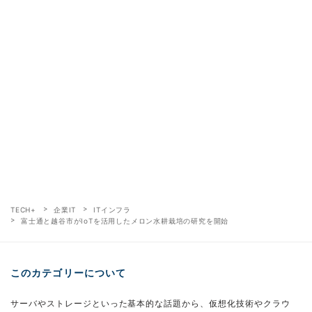
TECH+
企業IT
ITインフラ
富士通と越谷市がIoTを活用したメロン水耕栽培の研究を開始
このカテゴリーについて
サーバやストレージといった基本的な話題から、仮想化技術やクラウ