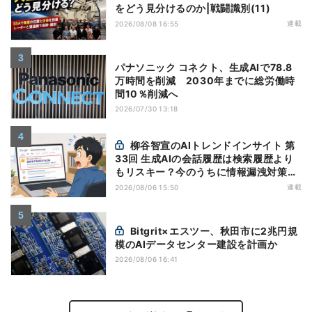
をどう見分けるのか|戦闘識別(11)
連載
2026/08/08 16:55
パナソニック コネクト、生成AIで78.8
万時間を削減 2030年までに総労働時
間10％削減へ
2026/07/30 13:18
柳谷智宣のAIトレンドインサイト 第
33回 生成AIの会話履歴は検索履歴より
もリスキー？今のうちに情報漏洩対策を
万全にしておこう
連載
2026/08/06 15:50
Bitgrit×エスツー、秋田市に2兆円規
模のAIデータセンター建設を計画か
2026/08/06 16:41