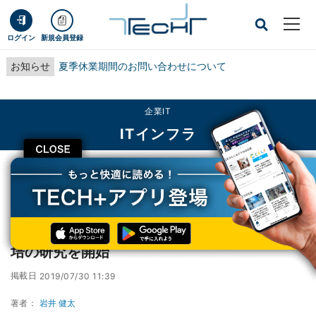
ログイン
新規会員登録
お知らせ
夏季休業期間のお問い合わせについて
企業IT
ITインフラ
CLOSE
TECH+
企業IT
ITインフラ
富士通と越谷市がIoTを活用したメロン水耕栽培の研究を開始
富士通と越谷市がIoTを活用したメロン水耕栽
培の研究を開始
掲載日
2019/07/30 11:39
著者：
岩井 健太