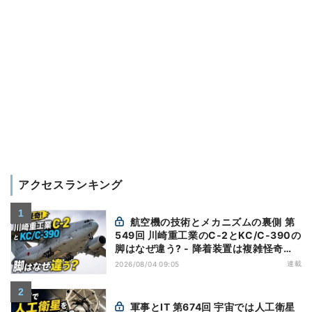
アクセスランキング
航空機の技術とメカニズムの裏側 第
549回 川崎重工業のC-2とKC/C-390の
脚はなぜ違う? - 降着装置は複雑怪奇
(5)|軍用輸送機(10)
連載
2026/08/04 09:05
軍事とIT 第674回 宇宙では人工衛星