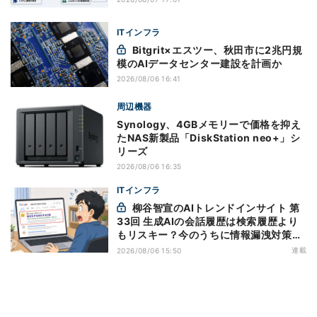
ITインフラ
Bitgrit×エスツー、秋田市に2兆円規
模のAIデータセンター建設を計画か
2026/08/06 16:41
周辺機器
Synology、4GBメモリーで価格を抑え
たNAS新製品「DiskStation neo+」シ
リーズ
2026/08/06 16:35
ITインフラ
柳谷智宣のAIトレンドインサイト 第
33回 生成AIの会話履歴は検索履歴より
もリスキー？今のうちに情報漏洩対策を
万全にしておこう
連載
2026/08/06 15:50