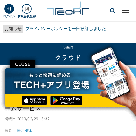
ログイン
新規会員登録
お知らせ
プライバシーポリシーを一部改訂しました
企業IT
クラウド
CLOSE
TECH+
企業IT
クラウド
DNPがMAを利用したデータ活用プラットフォームサービス
DNPがMAを利用したデータ活用プラットフォ
ームサービス
掲載日
2019/02/26 13:32
著者：
岩井 健太