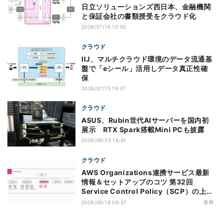
日立ソリューションズ西日本、金融機関
と保証会社の書類授受をクラウド化
2026/07/16 15:00
クラウド
IIJ、マルチクラウド環境のデータ流通基
盤で「eシール」活用しデータ真正性確
保
2026/07/15 19:07
クラウド
ASUS、Rubin世代AIサーバーを国内初
展示 RTX Spark搭載Mini PCも披露
2026/06/25 18:41
クラウド
AWS Organizations連携サービス最新
情報＆セットアップのコツ 第32回
Service Control Policy（SCP）の上限
緩和のアップデートがもたらすメリット
連載
2026/06/18 09:37