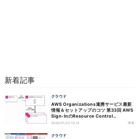
新着記事
クラウド
AWS Organizations連携サービス最新
情報＆セットアップのコツ 第33回 AWS
Sign-InのResource Control
Policy（RCP）対応のメリットと注意点
連載
2026/07/22 10:14
クラウド