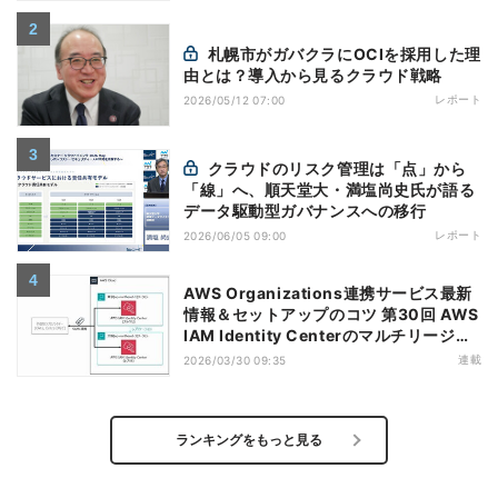
札幌市がガバクラにOCIを採用した理
由とは？導入から見るクラウド戦略
レポート
2026/05/12 07:00
クラウドのリスク管理は「点」から
「線」へ、順天堂大・満塩尚史氏が語る
データ駆動型ガバナンスへの移行
レポート
2026/06/05 09:00
AWS Organizations連携サービス最新
情報＆セットアップのコツ 第30回 AWS
IAM Identity Centerのマルチリージョ
ンレプリケーション機能のポイント
連載
2026/03/30 09:35
ランキングをもっと見る