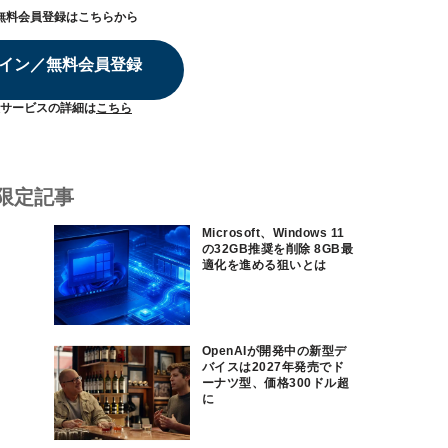
無料会員登録はこちらから
イン／無料会員登録
サービスの詳細は
こちら
限定記事
Microsoft、Windows 11
の32GB推奨を削除 8GB最
適化を進める狙いとは
OpenAIが開発中の新型デ
バイスは2027年発売でド
ーナツ型、価格300ドル超
に