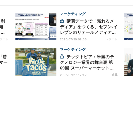
マーケティング
購買データで「売れるメ
知
ディア」をつくる、セブン-イ
ケル
レブンのリテールメディア戦
える
略
ポート
レポート
2026/07/30 09:00
マーケティング
「勝
テックトピア：米国のテ
マー
クノロジー業界の舞台裏 第
69回 スーパーマーケットが
ドラマを制作・配信 - 物語で
連載
2026/07/27 17:17
需要を演出する小売メディア