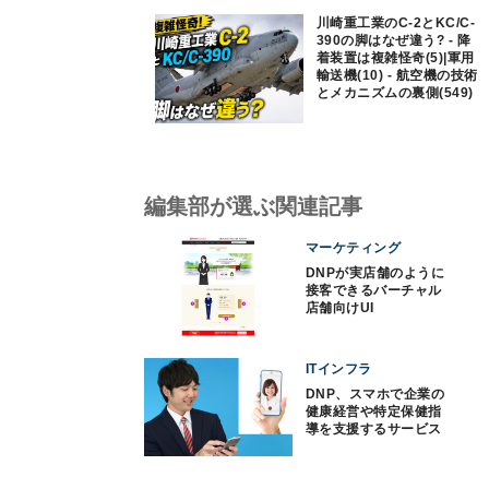
川崎重工業のC-2とKC/C-
390の脚はなぜ違う? - 降
着装置は複雑怪奇(5)|軍用
輸送機(10) - 航空機の技術
とメカニズムの裏側(549)
編集部が選ぶ関連記事
マーケティング
DNPが実店舗のように
接客できるバーチャル
店舗向けUI
ITインフラ
DNP、スマホで企業の
健康経営や特定保健指
導を支援するサービス