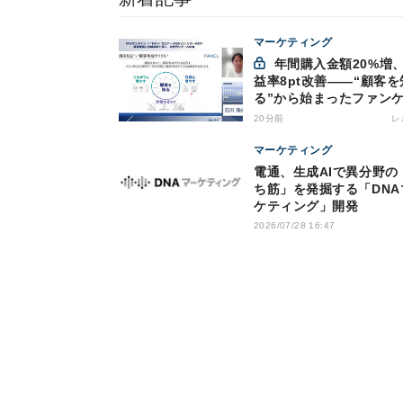
マーケティング
年間購入金額20%増、利
益率8pt改善——“顧客を
る”から始まったファン
の通販変革と、次に見据
20分前
レ
オムニチャネル
マーケティング
電通、生成AIで異分野の
ち筋」を発掘する「DNA
ケティング」開発
2026/07/28 16:47