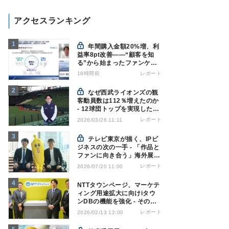
アクセスランキング
年間購入金額20%増、利
益率8pt改善——“顧客を知
る”から始まったファンケル
の通販変革と、次に見据える
18時間前
レポート
オムニチャネル
なぜ西武ライオンズの観
客動員数は112％増えたのか
- 12球団トップを実現した戦
略の全貌
レポート
2026/03/26 11:11
テレビ東京が描く、IPビ
ジネスの次の一手 - 「作品と
ファンに向き合う」海外展開
とは
レポート
2026/07/20 11:00
NTTタウンページ、マーケテ
ィング用途拡大に向けiタウ
ンDBの機能を強化 - その狙
いとは
レポート
2026/02/13 12:00