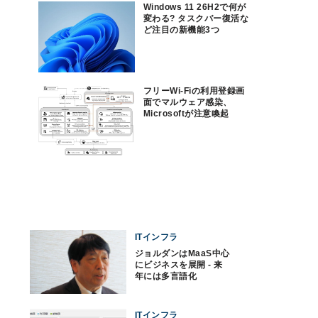
Windows 11 26H2で何が
変わる? タスクバー復活な
ど注目の新機能3つ
フリーWi-Fiの利用登録画
面でマルウェア感染、
Microsoftが注意喚起
ITインフラ
ジョルダンはMaaS中心
にビジネスを展開 - 来
年には多言語化
ITインフラ