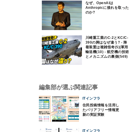
なぜ、OpenAIは
Anthropicに後れを取った
のか?
川崎重工業のC-2とKC/C-
390の脚はなぜ違う? - 降
着装置は複雑怪奇(5)|軍用
輸送機(10) - 航空機の技術
とメカニズムの裏側(549)
編集部が選ぶ関連記事
ITインフラ
住民投稿情報を活用し
たバリアフリー情報更
新の実証実験
ITインフラ