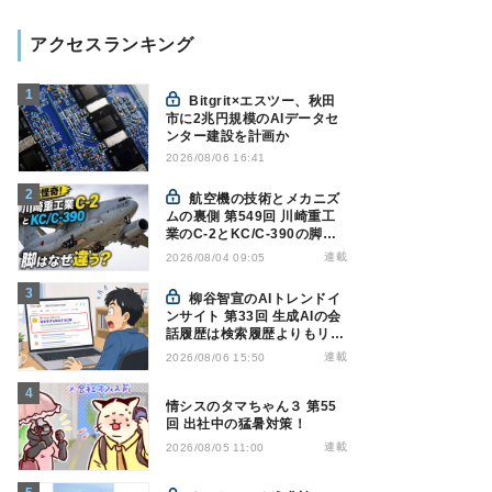
アクセスランキング
Bitgrit×エスツー、秋田
市に2兆円規模のAIデータセ
ンター建設を計画か
2026/08/06 16:41
航空機の技術とメカニズ
ムの裏側 第549回 川崎重工
業のC-2とKC/C-390の脚は
なぜ違う? - 降着装置は複雑
連載
2026/08/04 09:05
怪奇(5)|軍用輸送機(10)
柳谷智宣のAIトレンドイ
ンサイト 第33回 生成AIの会
話履歴は検索履歴よりもリス
キー？今のうちに情報漏洩対
連載
2026/08/06 15:50
策を万全にしておこう
情シスのタマちゃん３ 第55
回 出社中の猛暑対策！
連載
2026/08/05 11:00