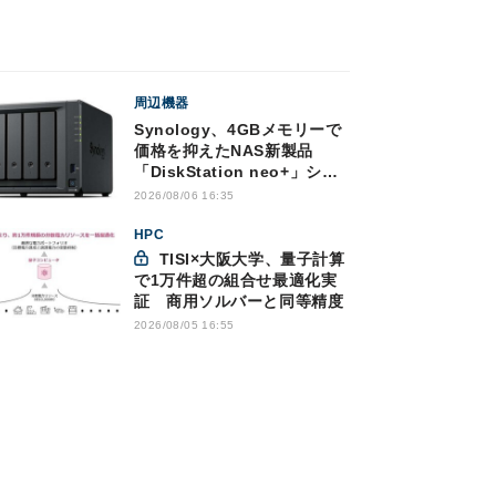
周辺機器
Synology、4GBメモリーで
価格を抑えたNAS新製品
「DiskStation neo+」シリ
ーズ
2026/08/06 16:35
HPC
TISI×大阪大学、量子計算
で1万件超の組合せ最適化実
証 商用ソルバーと同等精度
2026/08/05 16:55