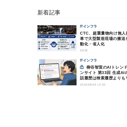
新着記事
ITインフラ
CTC、超重量物向け無人
車で大型製造現場の搬送
動化・省人化
4分前
ITインフラ
柳谷智宣のAIトレンドイ
ンサイト 第33回 生成AI
話履歴は検索履歴よりも
キー？今のうちに情報漏
2026/08/06 15:50
策を万全にしておこう