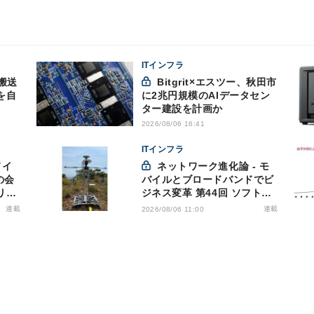
ITインフラ
搬送
Bitgrit×エスツー、秋田市
を自
に2兆円規模のAIデータセン
ター建設を計画か
2026/08/06 16:41
ITインフラ
ネットワーク進化論 - モ
の会
バイルとブロードバンドでビ
リス
ジネス変革 第44回 ソフトバ
洩対
ンクが「HAPS」のプレ商用
連載
連載
2026/08/06 11:00
サービス開始を表明、本格的
な商用展開のめどは