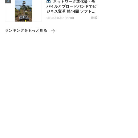
ネットワーク進化論 - モ
バイルとブロードバンドでビ
ジネス変革 第44回 ソフトバ
ンクが「HAPS」のプレ商用
連載
2026/08/06 11:00
サービス開始を表明、本格的
な商用展開のめどは
ランキングをもっと見る