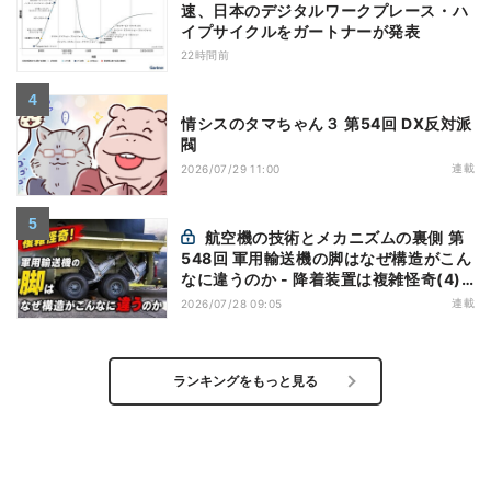
速、日本のデジタルワークプレース・ハ
イプサイクルをガートナーが発表
22時間前
情シスのタマちゃん３ 第54回 DX反対派
閥
連載
2026/07/29 11:00
航空機の技術とメカニズムの裏側 第
548回 軍用輸送機の脚はなぜ構造がこん
なに違うのか - 降着装置は複雑怪奇(4)|
軍用輸送機(9)
連載
2026/07/28 09:05
ランキングをもっと見る