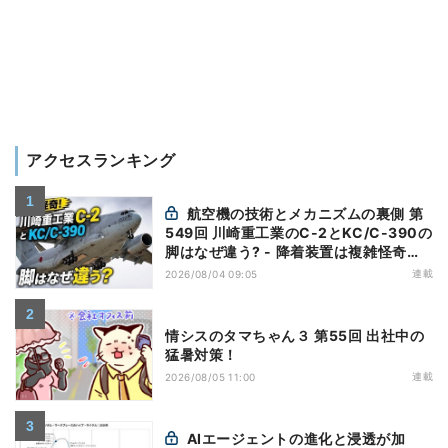
アクセスランキング
航空機の技術とメカニズムの裏側 第
549回 川崎重工業のC-2とKC/C-390の
脚はなぜ違う? - 降着装置は複雑怪奇
(5)|軍用輸送機(10)
連載
2026/08/04 09:05
情シスのタマちゃん３ 第55回 出社中の
猛暑対策！
連載
2026/08/05 11:00
AIエージェントの進化と浸透が加