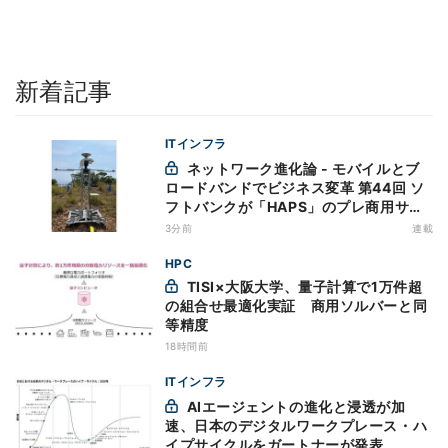
新着記事
ITインフラ
ネットワーク進化論 - モバイルとブ
ロードバンドでビジネス変革 第44回 ソ
フトバンクが「HAPS」のプレ商用サー
ビス開始を表明、本格的な商用展開のめ
3分前
連載
どは
HPC
TISI×大阪大学、量子計算で1万件超
の組合せ最適化実証 商用ソルバーと同
等精度
18時間前
ITインフラ
AIエージェントの進化と浸透が加
速、日本のデジタルワークプレース・ハ
イプサイクルをガートナーが発表