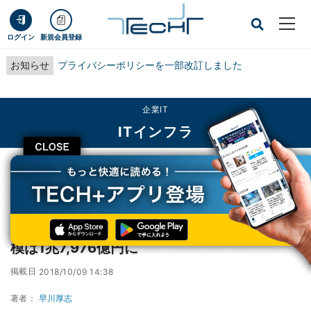
ログイン
新規会員登録
お知らせ
プライバシーポリシーを一部改訂しました
企業IT
ITインフラ
CLOSE
TECH+
企業IT
ITインフラ
2022年の国内データセンターサービス市場規模は1兆7,976億円に
2022年の国内データセンターサービス市場規
模は1兆7,976億円に
掲載日
2018/10/09 14:38
著者：
早川厚志