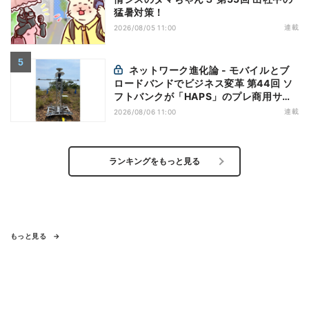
猛暑対策！
連載
2026/08/05 11:00
ネットワーク進化論 - モバイルとブ
ロードバンドでビジネス変革 第44回 ソ
フトバンクが「HAPS」のプレ商用サー
ビス開始を表明、本格的な商用展開のめ
連載
2026/08/06 11:00
どは
ランキングをもっと見る
もっと見る