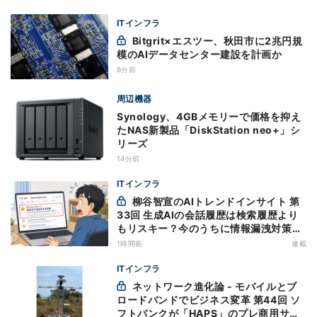
ITインフラ
Bitgrit×エスツー、秋田市に2兆円規
模のAIデータセンター建設を計画か
8分前
周辺機器
Synology、4GBメモリーで価格を抑え
たNAS新製品「DiskStation neo+」シ
リーズ
14分前
ITインフラ
柳谷智宣のAIトレンドインサイト 第
33回 生成AIの会話履歴は検索履歴より
もリスキー？今のうちに情報漏洩対策を
万全にしておこう
1時間前
連載
ITインフラ
ネットワーク進化論 - モバイルとブ
ロードバンドでビジネス変革 第44回 ソ
フトバンクが「HAPS」のプレ商用サー