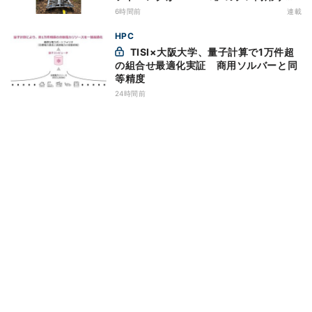
ビス開始を表明、本格的な商用展開のめ
6時間前
連載
どは
HPC
TISI×大阪大学、量子計算で1万件超
の組合せ最適化実証 商用ソルバーと同
等精度
24時間前