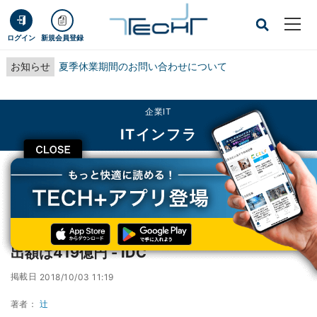
ログイン
新規会員登録
お知らせ
夏季休業期間のお問い合わせについて
企業IT
ITインフラ
CLOSE
TECH+
企業IT
ITインフラ
2018年「FinTechエコスシステム」関連IT支出額は419億円 - IDC
2018年「FinTechエコスシステム」関連IT支
出額は419億円 - IDC
掲載日
2018/10/03 11:19
著者：
辻