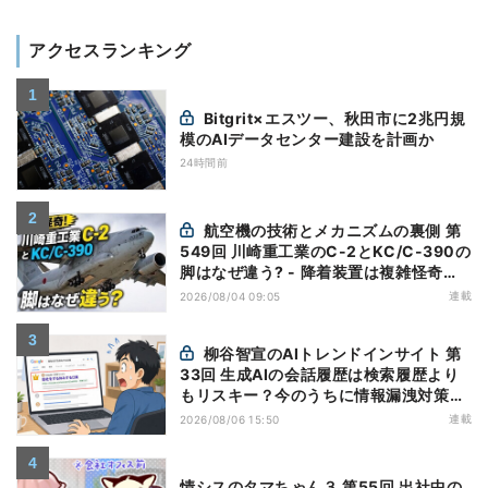
アクセスランキング
Bitgrit×エスツー、秋田市に2兆円規
模のAIデータセンター建設を計画か
24時間前
航空機の技術とメカニズムの裏側 第
549回 川崎重工業のC-2とKC/C-390の
脚はなぜ違う? - 降着装置は複雑怪奇
(5)|軍用輸送機(10)
連載
2026/08/04 09:05
柳谷智宣のAIトレンドインサイト 第
33回 生成AIの会話履歴は検索履歴より
もリスキー？今のうちに情報漏洩対策を
万全にしておこう
連載
2026/08/06 15:50
情シスのタマちゃん３ 第55回 出社中の