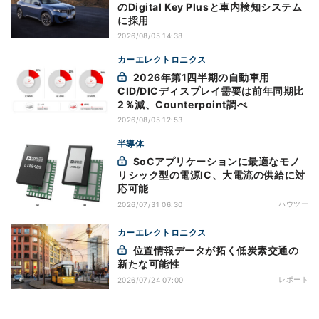
のDigital Key Plusと車内検知システム
に採用
2026/08/05 14:38
カーエレクトロニクス
2026年第1四半期の自動車用
CID/DICディスプレイ需要は前年同期比
2％減、Counterpoint調べ
2026/08/05 12:53
半導体
SoCアプリケーションに最適なモノ
リシック型の電源IC、大電流の供給に対
応可能
ハウツー
2026/07/31 06:30
カーエレクトロニクス
位置情報データが拓く低炭素交通の
新たな可能性
レポート
2026/07/24 07:00