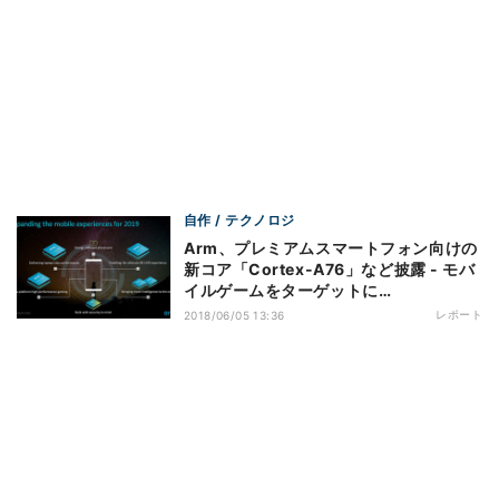
自作 / テクノロジ
Arm、プレミアムスマートフォン向けの
新コア「Cortex-A76」など披露 - モバ
イルゲームをターゲットに
【COMPUTEX TAIPEI 2018】
レポート
2018/06/05 13:36