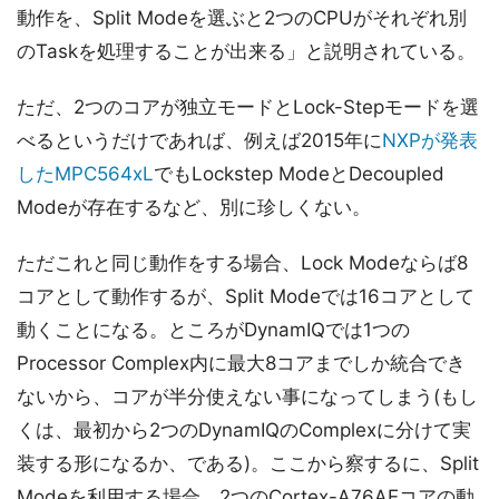
動作を、Split Modeを選ぶと2つのCPUがそれぞれ別
のTaskを処理することが出来る」と説明されている。
ただ、2つのコアが独立モードとLock-Stepモードを選
べるというだけであれば、例えば2015年に
NXPが発表
したMPC564xL
でもLockstep ModeとDecoupled
Modeが存在するなど、別に珍しくない。
ただこれと同じ動作をする場合、Lock Modeならば8
コアとして動作するが、Split Modeでは16コアとして
動くことになる。ところがDynamIQでは1つの
Processor Complex内に最大8コアまでしか統合でき
ないから、コアが半分使えない事になってしまう(もし
くは、最初から2つのDynamIQのComplexに分けて実
装する形になるか、である)。ここから察するに、Split
Modeを利用する場合、2つのCortex-A76AEコアの動