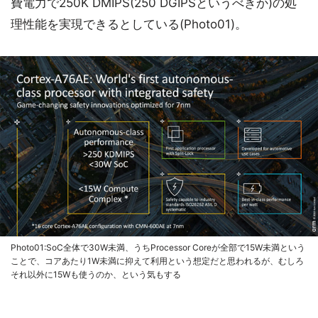
費電力で250K DMIPS(250 DGIPSというべきか)の処
理性能を実現できるとしている(Photo01)。
Photo01:SoC全体で30W未満、うちProcessor Coreが全部で15W未満という
ことで、コアあたり1W未満に抑えて利用という想定だと思われるが、むしろ
それ以外に15Wも使うのか、という気もする