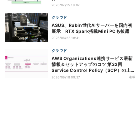
2026/07/15 19:07
クラウド
ASUS、Rubin世代AIサーバーを国内初
展示 RTX Spark搭載Mini PCも披露
2026/06/25 18:41
クラウド
AWS Organizations連携サービス最新
情報＆セットアップのコツ 第32回
Service Control Policy（SCP）の上限
緩和のアップデートがもたらすメリット
連載
2026/06/18 09:37