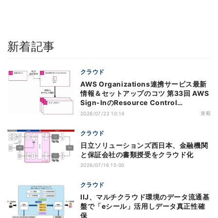
新着記事
クラウド
AWS Organizations連携サービス最新
情報＆セットアップのコツ 第33回 AWS
Sign-InのResource Control
Policy（RCP）対応のメリットと注意点
連載
2026/07/22 10:14
クラウド
日立ソリューションズ西日本、金融機関
と保証会社の書類授受をクラウド化
2026/07/16 15:00
クラウド
IIJ、マルチクラウド環境のデータ流通基
盤で「eシール」活用しデータ真正性確
保