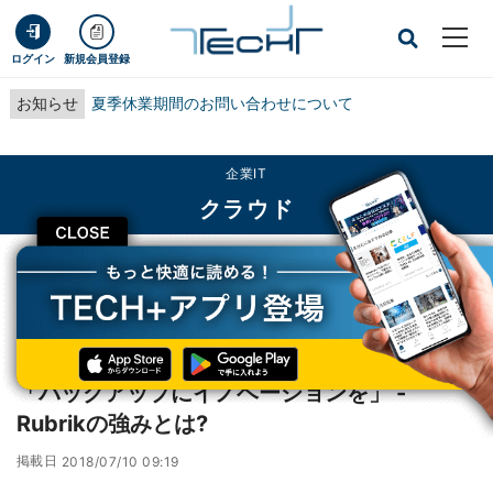
ログイン
新規会員登録
お知らせ
夏季休業期間のお問い合わせについて
企業IT
クラウド
CLOSE
TECH+
企業IT
クラウド
「バックアップにイノベーションを」 - Rubrikの強みとは?
レポート
「バックアップにイノベーションを」 -
Rubrikの強みとは?
掲載日
2018/07/10 09:19