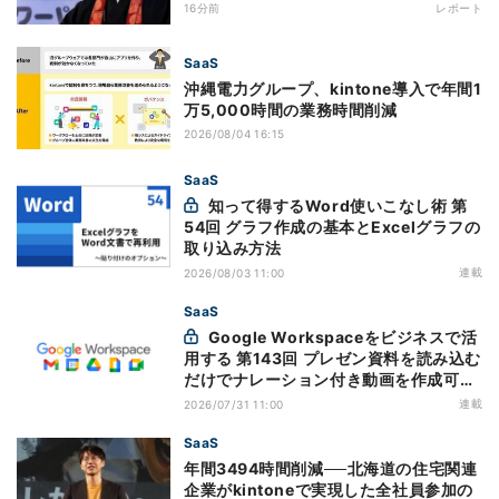
16分前
レポート
SaaS
沖縄電力グループ、kintone導入で年間1
万5,000時間の業務時間削減
2026/08/04 16:15
SaaS
知って得するWord使いこなし術 第
54回 グラフ作成の基本とExcelグラフの
取り込み方法
連載
2026/08/03 11:00
SaaS
Google Workspaceをビジネスで活
用する 第143回 プレゼン資料を読み込む
だけでナレーション付き動画を作成可能
になった「Google Vids」
連載
2026/07/31 11:00
SaaS
年間3494時間削減──北海道の住宅関連
企業がkintoneで実現した全社員参加の