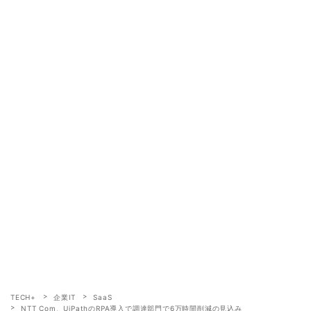
TECH+
企業IT
SaaS
NTT Com、UiPathのRPA導入で調達部門で6万時間削減の見込み