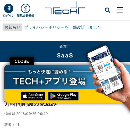
ログイン
新規会員登録
お知らせ
プライバシーポリシーを一部改訂しました
企業IT
SaaS
CLOSE
TECH+
企業IT
SaaS
NTT Com、UiPathのRPA導入で調達部門で6万時間削減の見込み
NTT Com、UiPathのRPA導入で調達部門で6
万時間削減の見込み
掲載日
2018/09/26 09:49
著者：
辻