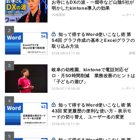
お寺にもDXの波 - 一畑寺など山陰5社が
明かしたkintone導入の効果
20時間前
レポート
知って得するWord使いこなし術 第
54回 グラフ作成の基本とExcelグラフの
取り込み方法
連載
2026/08/03 11:00
岐阜の幼稚園、kintoneで電話対応ゼ
ロ・月50時間削減 業務改善のヒントは
「子どもの遊び」
レポート
2026/07/16 09:00
知って得するWord使いこなし術 第
43回 変更履歴の便利な使い方 - 表示モ
ードの切り替え、ユーザー名の変更
連載
2026/05/18 11:00
知って得するWord使いこなし術 第