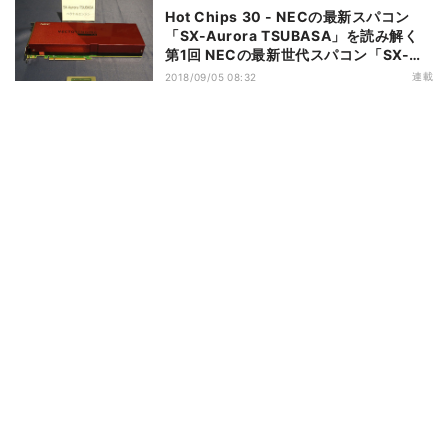
Hot Chips 30 - NECの最新スパコン
「SX-Aurora TSUBASA」を読み解く
第1回 NECの最新世代スパコン「SX-
Aurora TSUBASA」
連載
2018/09/05 08:32