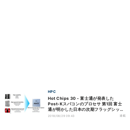
HPC
Hot Chips 30 - 富士通が発表した
Post-Kスパコンのプロセサ 第1回 富士
通が明かした日本の次期フラッグシップ
スパコンの心臓部
連載
2018/08/29 09:43