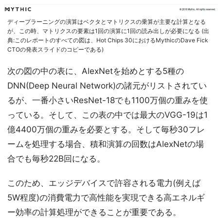
ディープラーニングの演算はベクタとマトリクスの乗算が主要な計算となる
が、この時、マトリクスの要素は1回の演算に1回の読み出しが必要になる (出
典:このレポートのすべての図は、Hot Chips 30におけるMythicのDave Fick
CTOの発表スライドのコピーである)
次の図の中の表に、AlexNetを始めとする5種の
DNN(Deep Neural Network)の諸元がリストされてい
るが、一番小さいResNet-18でも1100万個の重みを使
っている。そして、この表の中では最大のVGG-19は1
億4400万個の重みを必要とする。そして毎秒30フレ
ームを処理する場合、積和演算の回数はAlexNetの場
合でも毎秒22B回になる。
このため、エッジデバイスで許容される電力(例えば
5W程度)の消費電力で高性能を実現できる高エネルギ
ー効率の計算処理ができることが重要である。