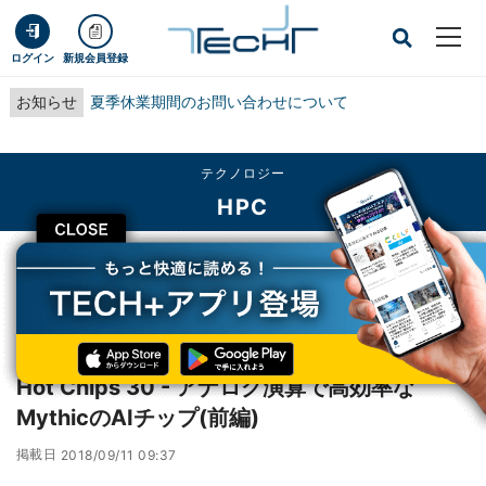
ログイン
新規会員登録
お知らせ
夏季休業期間のお問い合わせについて
テクノロジー
HPC
CLOSE
TECH+
テクノロジー
HPC
Hot Chips 30 - アナログ演算で高効率なMythicのAIチップ(前編)
レポート
Hot Chips 30 - アナログ演算で高効率な
MythicのAIチップ(前編)
掲載日
2018/09/11 09:37