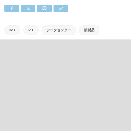
IIoT
IoT
データセンター
新製品