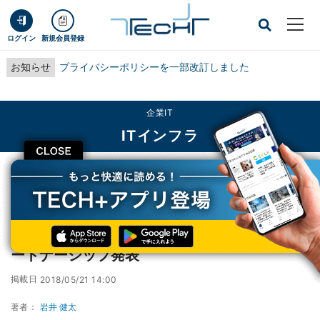
ログイン
新規会員登録
お知らせ
プライバシーポリシーを一部改訂しました
企業IT
ITインフラ
CLOSE
TECH+
企業IT
ITインフラ
シュナイダーが事業戦略説明会-新製品や新パートナーシップ発表
シュナイダーが事業戦略説明会-新製品や新パ
ートナーシップ発表
掲載日
2018/05/21 14:00
著者：
岩井 健太