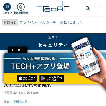
ログイン
新規会員登録
お知らせ
プライバシーポリシーを一部改訂しました
企業IT
セキュリティ
CLOSE
TECH+
企業IT
セキュリティ
NTT、量子コンピュータでも改ざん不可能な安全性強化手法を提案
NTT、量子コンピュータでも改ざん不可能な
安全性強化手法を提案
掲載日
2018/04/26 19:05
著者：
長岡弥太郎