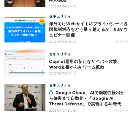
2026/08/04 20:25
セキュリティ
海外向けWebサイトのプライバシー／各
国規制対応をどう乗り越えるか、IIJがウ
ェビナー開催
レポート
2026/08/03 08:00
セキュリティ
Copilot悪用の新たなサイバー攻撃、
Word文書からAIワーム拡散
2026/08/03 07:45
セキュリティ
Google Cloud、AIで脆弱性検出か
ら修復まで自動化 - 「Google AI
Threat Defense」で実現するAI時代の
防御戦略
レポート
2026/07/31 20:19