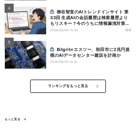
柳谷智宣のAIトレンドインサイト 第
33回 生成AIの会話履歴は検索履歴より
もリスキー？今のうちに情報漏洩対策を
万全にしておこう
連載
2026/08/06 15:50
Bitgrit×エスツー、秋田市に2兆円規
模のAIデータセンター建設を計画か
2026/08/06 16:41
ランキングをもっと見る
もっと見る