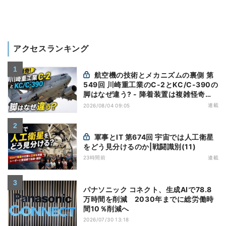
アクセスランキング
航空機の技術とメカニズムの裏側 第
549回 川崎重工業のC-2とKC/C-390の
脚はなぜ違う? - 降着装置は複雑怪奇
(5)|軍用輸送機(10)
連載
2026/08/04 09:05
軍事とIT 第674回 宇宙では人工衛星
をどう見分けるのか|戦闘識別(11)
23時間前
連載
パナソニック コネクト、生成AIで78.8
万時間を削減 2030年までに総労働時
間10％削減へ
2026/07/30 13:18