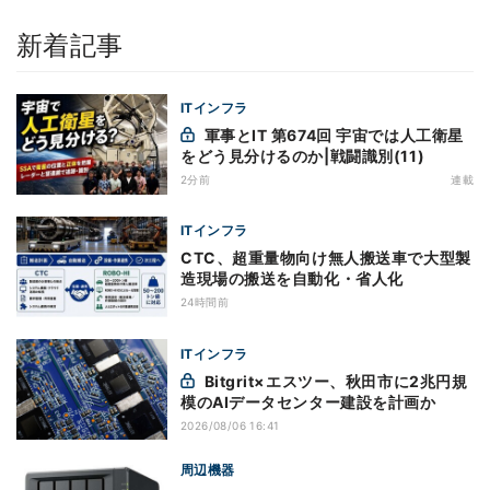
新着記事
ITインフラ
軍事とIT 第674回 宇宙では人工衛星
をどう見分けるのか|戦闘識別(11)
2分前
連載
ITインフラ
CTC、超重量物向け無人搬送車で大型製
造現場の搬送を自動化・省人化
24時間前
ITインフラ
Bitgrit×エスツー、秋田市に2兆円規
模のAIデータセンター建設を計画か
2026/08/06 16:41
周辺機器