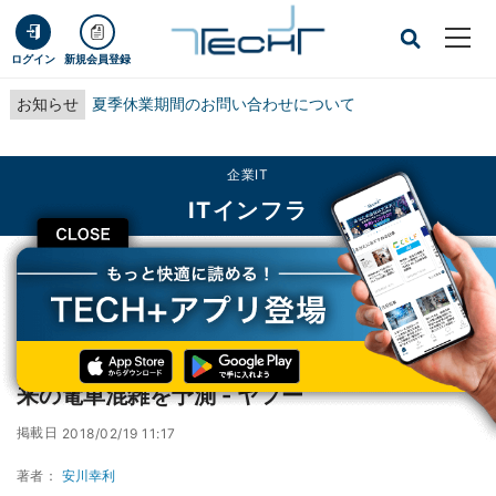
ログイン
新規会員登録
お知らせ
夏季休業期間のお問い合わせについて
企業IT
ITインフラ
CLOSE
TECH+
企業IT
ITインフラ
約4000万人のビッグデータとAIを活用し、未来の電車混雑を予測 - ヤフー
約4000万人のビッグデータとAIを活用し、未
来の電車混雑を予測 - ヤフー
掲載日
2018/02/19 11:17
著者：
安川幸利