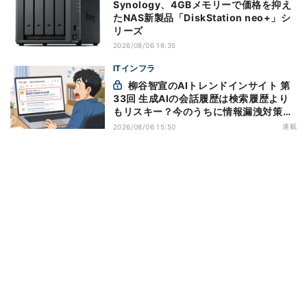
Synology、4GBメモリーで価格を抑え
たNAS新製品「DiskStation neo+」シ
リーズ
2026/08/06 16:35
ITインフラ
柳谷智宣のAIトレンドインサイト 第
33回 生成AIの会話履歴は検索履歴より
もリスキー？今のうちに情報漏洩対策を
万全にしておこう
連載
2026/08/06 15:50