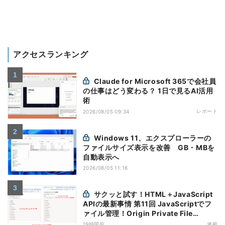
アクセスランキング
Claude for Microsoft 365で会社員
の仕事はどう変わる？ 1日で見るAI活用
術
レポート
2026/08/05 09:34
Windows 11、エクスプローラーの
ファイルサイズ表示を改善 GB・MBを
自動表示へ
2026/08/05 11:16
サクッと試す！HTML＋JavaScript
APIの最新事情 第11回 JavaScriptでフ
ァイル管理！Origin Private File
Systemを活用する
19時間前
連載