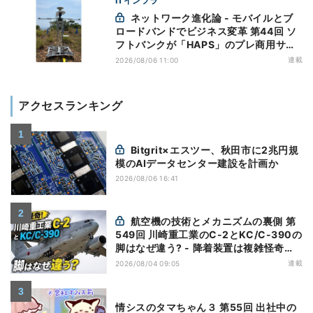
ITインフラ
ネットワーク進化論 - モバイルとブ
ロードバンドでビジネス変革 第44回 ソ
フトバンクが「HAPS」のプレ商用サー
ビス開始を表明、本格的な商用展開のめ
連載
2026/08/06 11:00
どは
アクセスランキング
Bitgrit×エスツー、秋田市に2兆円規
模のAIデータセンター建設を計画か
2026/08/06 16:41
航空機の技術とメカニズムの裏側 第
549回 川崎重工業のC-2とKC/C-390の
脚はなぜ違う? - 降着装置は複雑怪奇
(5)|軍用輸送機(10)
連載
2026/08/04 09:05
情シスのタマちゃん３ 第55回 出社中の