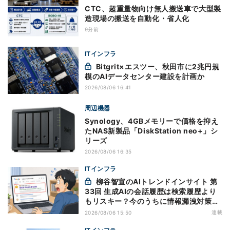
CTC、超重量物向け無人搬送車で大型製
造現場の搬送を自動化・省人化
9分前
ITインフラ
Bitgrit×エスツー、秋田市に2兆円規
模のAIデータセンター建設を計画か
2026/08/06 16:41
周辺機器
Synology、4GBメモリーで価格を抑え
たNAS新製品「DiskStation neo+」シ
リーズ
2026/08/06 16:35
ITインフラ
柳谷智宣のAIトレンドインサイト 第
33回 生成AIの会話履歴は検索履歴より
もリスキー？今のうちに情報漏洩対策を
万全にしておこう
連載
2026/08/06 15:50