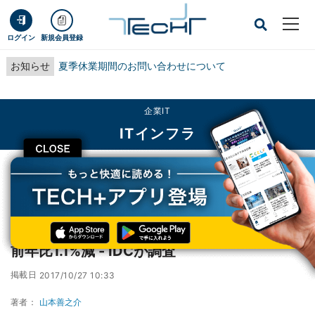
ログイン
新規会員登録
お知らせ
夏季休業期間のお問い合わせについて
企業IT
ITインフラ
CLOSE
TECH+
企業IT
ITインフラ
国内ストレージサービス市場、2016年売上は前年比1.1%減 - IDCが調査
国内ストレージサービス市場、2016年売上は
前年比1.1%減 - IDCが調査
掲載日
2017/10/27 10:33
著者：
山本善之介