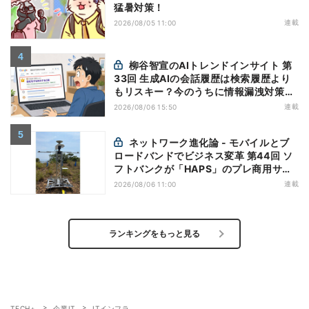
猛暑対策！
連載
2026/08/05 11:00
柳谷智宣のAIトレンドインサイト 第
33回 生成AIの会話履歴は検索履歴より
もリスキー？今のうちに情報漏洩対策を
万全にしておこう
連載
2026/08/06 15:50
ネットワーク進化論 - モバイルとブ
ロードバンドでビジネス変革 第44回 ソ
フトバンクが「HAPS」のプレ商用サー
ビス開始を表明、本格的な商用展開のめ
連載
2026/08/06 11:00
どは
ランキングをもっと見る
TECH+
企業IT
ITインフラ