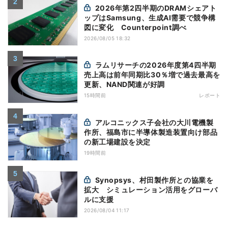
2026年第2四半期のDRAMシェアト
ップはSamsung、生成AI需要で競争構
図に変化 Counterpoint調べ
2026/08/05 18:32
ラムリサーチの2026年度第4四半期
売上高は前年同期比30％増で過去最高を
更新、NAND関連が好調
15時間前
レポート
アルコニックス子会社の大川電機製
作所、福島市に半導体製造装置向け部品
の新工場建設を決定
19時間前
Synopsys、村田製作所との協業を
拡大 シミュレーション活用をグローバ
ルに支援
2026/08/04 11:17