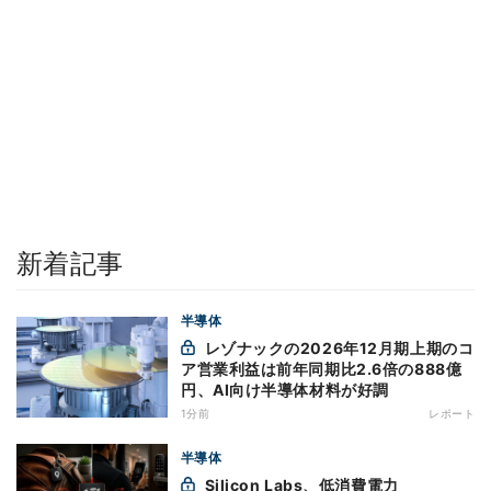
新着記事
半導体
レゾナックの2026年12月期上期のコ
ア営業利益は前年同期比2.6倍の888億
円、AI向け半導体材料が好調
1分前
レポート
半導体
Silicon Labs、低消費電力