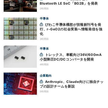
Bluetooth LE SoC「BG2B」を発表
2時間前
半導体
びわこ半導体構想が技報創刊号を発
行、r-GeO2の社会実装へ情報発信を強
化
3時間前
半導体
トレックス、車載向け36V/600mA
小型降圧DC/DCコンバータを開発
4時間前
企業動向
Anthropic、Claude向けに独自チッ
プの設計チームを新設
5時間前