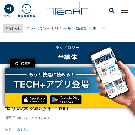
ログイン
新規会員登録
お知らせ
プライバシーポリシーを一部改訂しました
テクノロジー
半導体
CLOSE
TECH+
テクノロジー
半導体
磁気スキルミオンを利用した高密度・高速メモリの実現めざす - MIT
磁気スキルミオンを利用した高密度・高速メ
モリの実現めざす - MIT
掲載日
2017/10/13 12:43
著者：
荒井聡