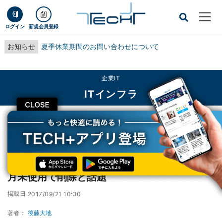
ログイン
新規会員登録
お知らせ
夏季休業期間のお問い合わせについて
企業IT
ITインフラ
CLOSE
TECH+
企業IT
ITインフラ
Google Drive上のAndroidバックアップ、2カ月未使用で削除と話題
Google Drive上のAndroidバックアップ、2カ
月未使用で削除と話題
掲載日
2017/09/21 10:30
著者：
後藤大地