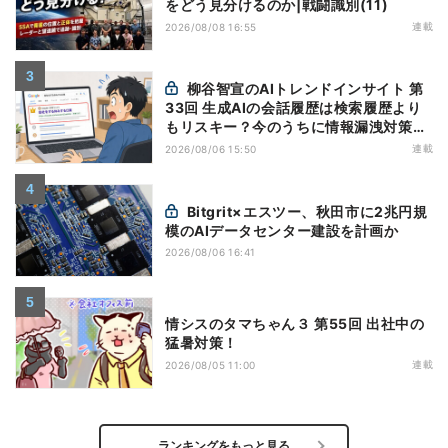
をどう見分けるのか|戦闘識別(11)
連載
2026/08/08 16:55
柳谷智宣のAIトレンドインサイト 第
33回 生成AIの会話履歴は検索履歴より
もリスキー？今のうちに情報漏洩対策を
万全にしておこう
連載
2026/08/06 15:50
Bitgrit×エスツー、秋田市に2兆円規
模のAIデータセンター建設を計画か
2026/08/06 16:41
情シスのタマちゃん３ 第55回 出社中の
猛暑対策！
連載
2026/08/05 11:00
ランキングをもっと見る