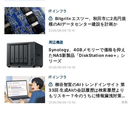
ITインフラ
Bitgrit×エスツー、秋田市に2兆円規
模のAIデータセンター建設を計画か
2026/08/06 16:41
周辺機器
Synology、4GBメモリーで価格を抑え
たNAS新製品「DiskStation neo+」シ
リーズ
2026/08/06 16:35
ITインフラ
柳谷智宣のAIトレンドインサイト 第
33回 生成AIの会話履歴は検索履歴より
もリスキー？今のうちに情報漏洩対策を
万全にしておこう
連載
2026/08/06 15:50