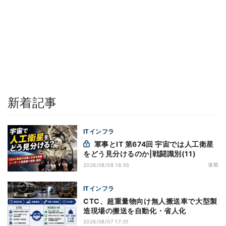
新着記事
ITインフラ
軍事とIT 第674回 宇宙では人工衛星
をどう見分けるのか|戦闘識別(11)
連載
2026/08/08 16:55
ITインフラ
CTC、超重量物向け無人搬送車で大型製
造現場の搬送を自動化・省人化
2026/08/07 17:01