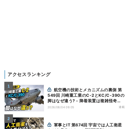
アクセスランキング
航空機の技術とメカニズムの裏側 第
549回 川崎重工業のC-2とKC/C-390の
脚はなぜ違う? - 降着装置は複雑怪奇
(5)|軍用輸送機(10)
連載
2026/08/04 09:05
軍事とIT 第674回 宇宙では人工衛星