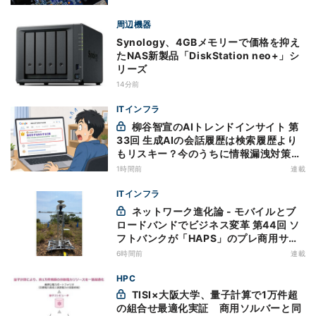
周辺機器
Synology、4GBメモリーで価格を抑え
たNAS新製品「DiskStation neo+」シ
リーズ
14分前
ITインフラ
柳谷智宣のAIトレンドインサイト 第
33回 生成AIの会話履歴は検索履歴より
もリスキー？今のうちに情報漏洩対策を
万全にしておこう
1時間前
連載
ITインフラ
ネットワーク進化論 - モバイルとブ
ロードバンドでビジネス変革 第44回 ソ
フトバンクが「HAPS」のプレ商用サー
ビス開始を表明、本格的な商用展開のめ
6時間前
連載
どは
HPC
TISI×大阪大学、量子計算で1万件超
の組合せ最適化実証 商用ソルバーと同