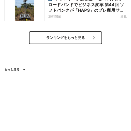
ロードバンドでビジネス変革 第44回 ソ
フトバンクが「HAPS」のプレ商用サー
ビス開始を表明、本格的な商用展開のめ
20時間前
連載
どは
ランキングをもっと見る
もっと見る