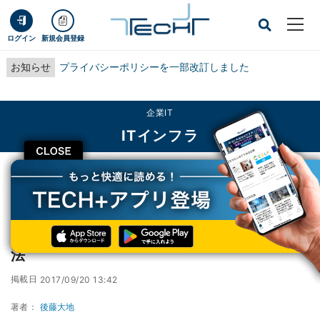
ログイン
新規会員登録
お知らせ
プライバシーポリシーを一部改訂しました
企業IT
ITインフラ
CLOSE
TECH+
企業IT
ITインフラ
Androidのバッテリーを長持ちさせる10の方法
Androidのバッテリーを長持ちさせる10の方
法
掲載日
2017/09/20 13:42
著者：
後藤大地