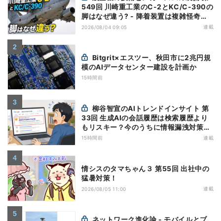
549回 川崎重工業のC-2とKC/C-390の
脚はなぜ違う? - 降着装置は複雑怪奇
(5)|軍用輸送機(10)
連載
2026/08/04 09:05
Bitgrit×エスツー、秋田市に2兆円規
模のAIデータセンター建設を計画か
15時間前
柳谷智宣のAIトレンドインサイト 第
33回 生成AIの会話履歴は検索履歴より
もリスキー？今のうちに情報漏洩対策を
万全にしておこう
15時間前
連載
情シスのタマちゃん３ 第55回 出社中の
猛暑対策！
連載
2026/08/05 11:00
ネットワーク進化論 - モバイルとブ