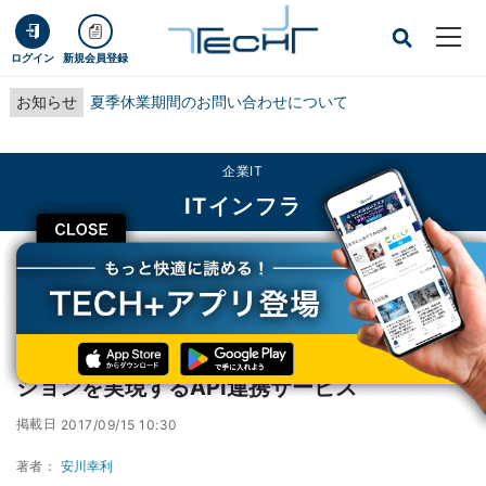
ログイン
新規会員登録
お知らせ
夏季休業期間のお問い合わせについて
企業IT
ITインフラ
CLOSE
TECH+
企業IT
ITインフラ
NEC、金融機関と他業界のオープンイノベーションを実現するAPI連携サービス
NEC、金融機関と他業界のオープンイノベー
ションを実現するAPI連携サービス
掲載日
2017/09/15 10:30
著者：
安川幸利