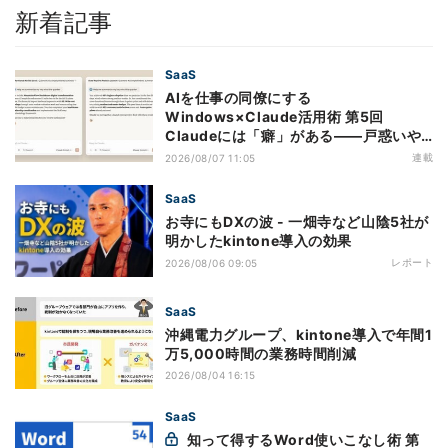
新着記事
SaaS
AIを仕事の同僚にする
Windows×Claude活用術 第5回
Claudeには「癖」がある――戸惑いや
すい7つの仕様
連載
2026/08/07 11:05
SaaS
お寺にもDXの波 - 一畑寺など山陰5社が
明かしたkintone導入の効果
レポート
2026/08/06 09:05
SaaS
沖縄電力グループ、kintone導入で年間1
万5,000時間の業務時間削減
2026/08/04 16:15
SaaS
知って得するWord使いこなし術 第