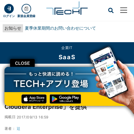
ログイン
新規会員登録
お知らせ
夏季休業期間のお問い合わせについて
企業IT
SaaS
CLOSE
TECH+
企業IT
SaaS
日立、「日立OSSサポートサービス for Cloudera Enterprise」を提供
日立、「日立OSSサポートサービス for
Cloudera Enterprise」を提供
掲載日
2017/09/13 16:59
著者：
辻