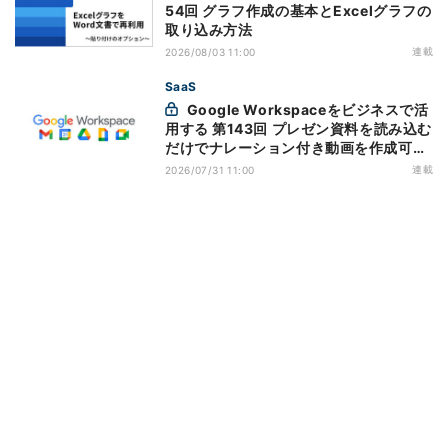
54回 グラフ作成の基本とExcelグラフの
取り込み方法
連載
2026/08/03 11:00
SaaS
Google Workspaceをビジネスで活
用する 第143回 プレゼン資料を読み込む
だけでナレーション付き動画を作成可能
になった「Google Vids」
連載
2026/07/31 11:00