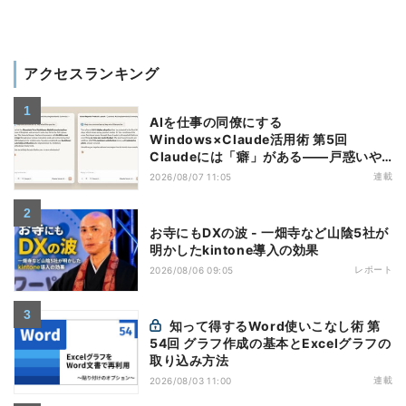
アクセスランキング
AIを仕事の同僚にする
Windows×Claude活用術 第5回
Claudeには「癖」がある――戸惑いや
すい7つの仕様
連載
2026/08/07 11:05
お寺にもDXの波 - 一畑寺など山陰5社が
明かしたkintone導入の効果
レポート
2026/08/06 09:05
知って得するWord使いこなし術 第
54回 グラフ作成の基本とExcelグラフの
取り込み方法
連載
2026/08/03 11:00