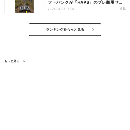
フトバンクが「HAPS」のプレ商用サー
ビス開始を表明、本格的な商用展開のめ
連載
2026/08/06 11:00
どは
ランキングをもっと見る
もっと見る