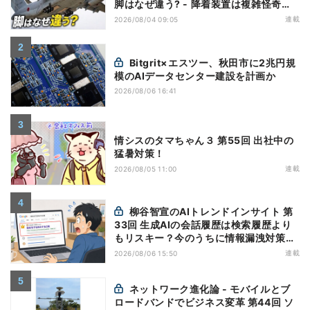
脚はなぜ違う? - 降着装置は複雑怪奇
(5)|軍用輸送機(10)
連載
2026/08/04 09:05
Bitgrit×エスツー、秋田市に2兆円規
模のAIデータセンター建設を計画か
2026/08/06 16:41
情シスのタマちゃん３ 第55回 出社中の
猛暑対策！
連載
2026/08/05 11:00
柳谷智宣のAIトレンドインサイト 第
33回 生成AIの会話履歴は検索履歴より
もリスキー？今のうちに情報漏洩対策を
万全にしておこう
連載
2026/08/06 15:50
ネットワーク進化論 - モバイルとブ
ロードバンドでビジネス変革 第44回 ソ