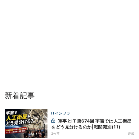
新着記事
ITインフラ
軍事とIT 第674回 宇宙では人工衛星
をどう見分けるのか|戦闘識別(11)
2分前
連載