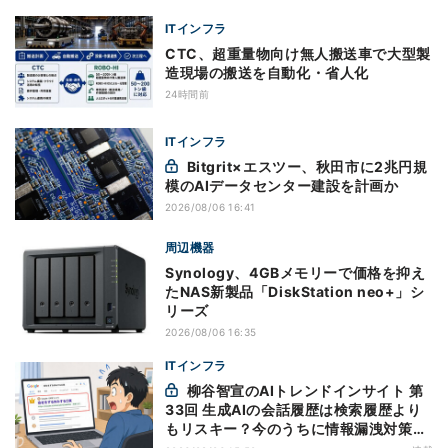
ITインフラ
CTC、超重量物向け無人搬送車で大型製
造現場の搬送を自動化・省人化
24時間前
ITインフラ
Bitgrit×エスツー、秋田市に2兆円規
模のAIデータセンター建設を計画か
2026/08/06 16:41
周辺機器
Synology、4GBメモリーで価格を抑え
たNAS新製品「DiskStation neo+」シ
リーズ
2026/08/06 16:35
ITインフラ
柳谷智宣のAIトレンドインサイト 第
33回 生成AIの会話履歴は検索履歴より
もリスキー？今のうちに情報漏洩対策を
万全にしておこう