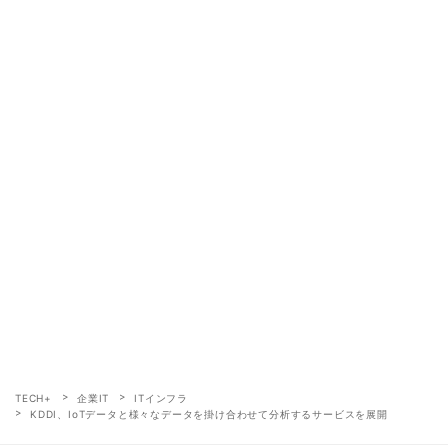
TECH+
企業IT
ITインフラ
KDDI、IoTデータと様々なデータを掛け合わせて分析するサービスを展開