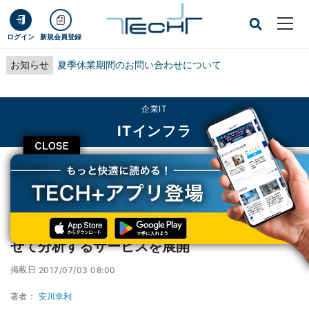
ログイン
新規会員登録
お知らせ
夏季休業期間のお問い合わせについて
企業IT
ITインフラ
CLOSE
TECH+
企業IT
ITインフラ
KDDI、IoTデータと様々なデータを掛け合わせて分析するサービスを展開
KDDI、IoTデータと様々なデータを掛け合わ
せて分析するサービスを展開
掲載日
2017/07/03 08:00
著者：
安川幸利