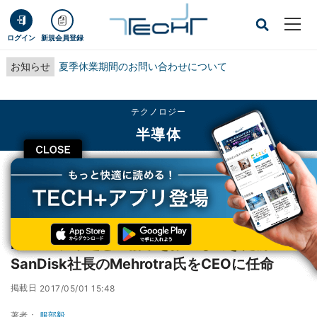
ログイン
新規会員登録
お知らせ
夏季休業期間のお問い合わせについて
テクノロジー
半導体
CLOSE
TECH+
テクノロジー
半導体
Micron、東芝との協業を推進してきた前SanDisk社長のMehrotra氏をCEOに任
命
Micron、東芝との協業を推進してきた前
SanDisk社長のMehrotra氏をCEOに任命
掲載日
2017/05/01 15:48
著者：
服部毅