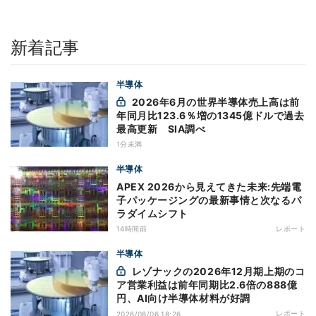
新着記事
半導体
2026年6月の世界半導体売上高は前
年同月比123.6％増の1345億ドルで過去
最高更新 SIA調べ
1分未満
半導体
APEX 2026から見えてきた未来:先端電
子パッケージングの最新事情と次なるパ
ラダイムシフト
14時間前
レポート
半導体
レゾナックの2026年12月期上期のコ
ア営業利益は前年同期比2.6倍の888億
円、AI向け半導体材料が好調
レポート
2026/08/06 18:26