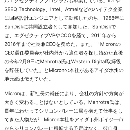
ルエグゼクティブプログラムも卒業している。IDTや
SEEQ Technology、Intel、Atmelなどのハイテク企業
に回路設計エンジニアとして勤務したのち、1988年に
SanDiskに共同設立者として参加した。SanDiskで
は、エグゼクティブVPやCOOを経て、2011年から
2016年まで社長兼CEOを務めた。また、「Micronの
CEO選任委員会が社内外から適任者を探し始めた直後
の今年2月9日にMehrotra氏はWestern Digital取締役
を辞任していた」とMicronの本社があるアイダホ州の
地元紙は伝えていた。
Micronは、新社長の就任により、会社の方針や方向が
大きく変わることはないとしている。Mehrotra氏は、
長年にわたってシリコンバレーに居を構えて仕事をし
てきた人物だが、Micron本社をアイダホ州ボイジ―市
からシリコンバレーに移転する予定はなく、彼自身