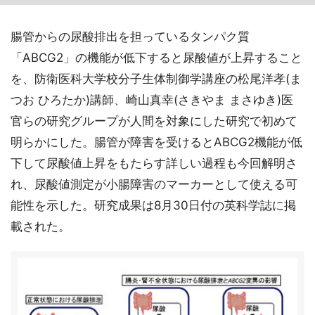
腸管からの尿酸排出を担っているタンパク質
「ABCG2」の機能が低下すると尿酸値が上昇すること
を、防衛医科大学校分子生体制御学講座の松尾洋孝(ま
つお ひろたか)講師、崎山真幸(さきやま まさゆき)医
官らの研究グループが人間を対象にした研究で初めて
明らかにした。腸管が障害を受けるとABCG2機能が低
下して尿酸値上昇をもたらす詳しい過程も今回解明さ
れ、尿酸値測定が小腸障害のマーカーとして使える可
能性を示した。研究成果は8月30日付の英科学誌に掲
載された。