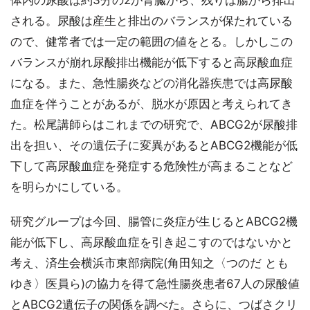
体内の尿酸は約3分の2が腎臓から、残りは腸から排出
される。尿酸は産生と排出のバランスが保たれている
ので、健常者では一定の範囲の値をとる。しかしこの
バランスが崩れ尿酸排出機能が低下すると高尿酸血症
になる。また、急性腸炎などの消化器疾患では高尿酸
血症を伴うことがあるが、脱水が原因と考えられてき
た。松尾講師らはこれまでの研究で、ABCG2が尿酸排
出を担い、その遺伝子に変異があるとABCG2機能が低
下して高尿酸血症を発症する危険性が高まることなど
を明らかにしている。
研究グループは今回、腸管に炎症が生じるとABCG2機
能が低下し、高尿酸血症を引き起こすのではないかと
考え、済生会横浜市東部病院(角田知之〈つのだ とも
ゆき〉医員ら)の協力を得て急性腸炎患者67人の尿酸値
とABCG2遺伝子の関係を調べた。さらに、つばさクリ