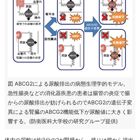
図 ABCG2による尿酸排出の病態生理学的モデル。
急性腸炎などの消化器疾患の患者は腸管の炎症で腸
からの尿酸排出が妨げられるのでABCG2の遺伝子変
異による腎臓のABCG2機能低下が尿酸値に大きく影
響する。(防衛医科大学校の研究グループ提供)