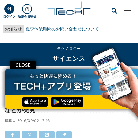
ログイン
新規会員登録
お知らせ
夏季休業期間のお問い合わせについて
テクノロジー
サイエンス
CLOSE
TECH+
テクノロジー
サイエンス
尿酸値は小腸障害のマーカーになる 防衛医大などが発見
尿酸値は小腸障害のマーカーになる 防衛医大
などが発見
掲載日
2016/09/02 17:16