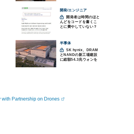
を」
開発/エンジニア
開発者は時間のほと
んどをコードを書くこ
とに費やしていない？
ソフトウェアエンジニ
アリングにおけるAIの8
つの神話への賛否
半導体
SK hynix、DRAM
とNANDの新工場建設
に総額54.3兆ウォンを
投資
with Partnership on Drones