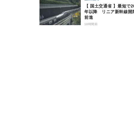
【 国土交通省 】最短で20
年以降 リニア新幹線開
前進
18時間前