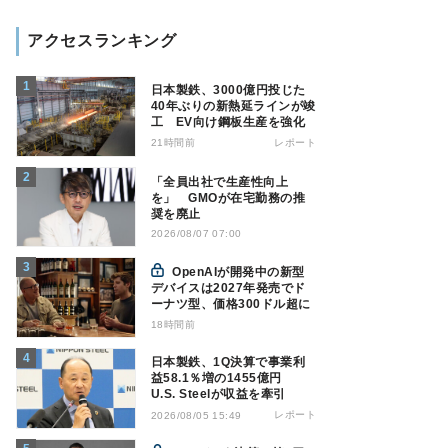
アクセスランキング
日本製鉄、3000億円投じた
40年ぶりの新熱延ラインが竣
工 EV向け鋼板生産を強化
21時間前
レポート
「全員出社で生産性向上
を」 GMOが在宅勤務の推
奨を廃止
2026/08/07 07:00
OpenAIが開発中の新型
デバイスは2027年発売でド
ーナツ型、価格300ドル超に
18時間前
日本製鉄、1Q決算で事業利
益58.1％増の1455億円
U.S. Steelが収益を牽引
レポート
2026/08/05 15:49