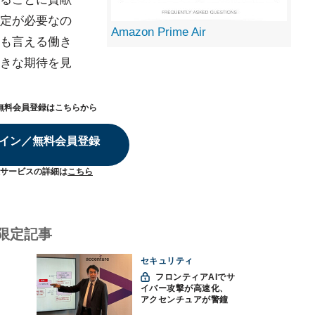
定が必要なの
Amazon Prime Air
も言える働き
きな期待を見
無料会員登録はこちらから
イン／無料会員登録
サービスの詳細は
こちら
限定記事
セキュリティ
フロンティアAIでサ
イバー攻撃が高速化、
アクセンチュアが警鐘
「防御中心からの脱却