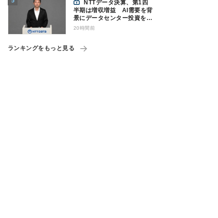
NTTデータ決算、第1四
半期は増収増益 AI需要を背
景にデータセンター投資を加
速
20時間前
ランキングをもっと見る