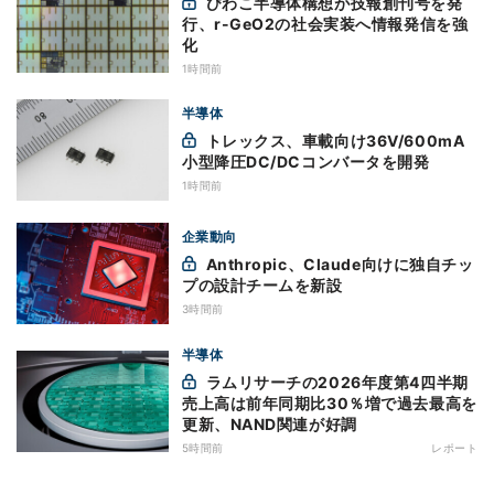
びわこ半導体構想が技報創刊号を発
行、r-GeO2の社会実装へ情報発信を強
化
1時間前
半導体
トレックス、車載向け36V/600mA
小型降圧DC/DCコンバータを開発
1時間前
企業動向
Anthropic、Claude向けに独自チッ
プの設計チームを新設
3時間前
半導体
ラムリサーチの2026年度第4四半期
売上高は前年同期比30％増で過去最高を
更新、NAND関連が好調
5時間前
レポート