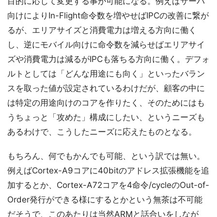
目的に応じて変更する事が可能になる。例えばサーバ
向けによりIn-Flight命令数を増やせばIPCの改善に繋が
るが、エリアサイズと消費電力は増える方向に働く
し、逆にモバイル向けに命令数を減らせばエリアサイ
ズや消費電力は減るがIPCも落ちる方向に働く。デフォ
ルトとしては「どんな用途にも向く」といったバラン
スを取った値が設定されているわけだが、顧客の中に
は特定の用途向けのコアを作りたく、そのためにはも
うちょっと「攻めた」構成にしたい、というニーズも
あるわけで、こうしたニーズに応えたものとなる。
もちろん、何でもかんでも可能、という訳では無い。
例えばCortex-A9コアに40bitのアドレス拡張機能を追
加するとか、Cortex-A72コアを4命令/cycleのOut-of-
Order発行ができる様にするとかという無茶は不可能
だそうで、このあたりは当然ARMと話合いをしなが