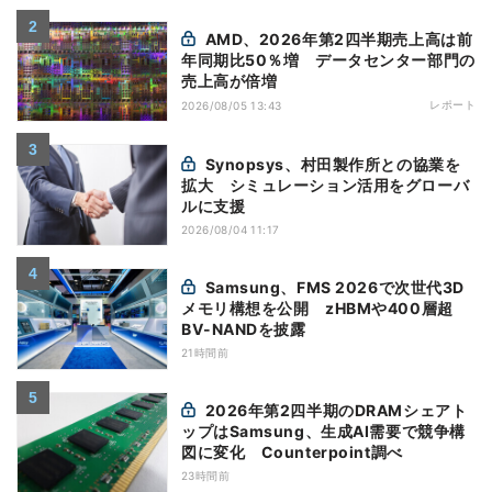
AMD、2026年第2四半期売上高は前
年同期比50％増 データセンター部門の
売上高が倍増
レポート
2026/08/05 13:43
Synopsys、村田製作所との協業を
拡大 シミュレーション活用をグローバ
ルに支援
2026/08/04 11:17
Samsung、FMS 2026で次世代3D
メモリ構想を公開 zHBMや400層超
BV-NANDを披露
21時間前
2026年第2四半期のDRAMシェアト
ップはSamsung、生成AI需要で競争構
図に変化 Counterpoint調べ
23時間前