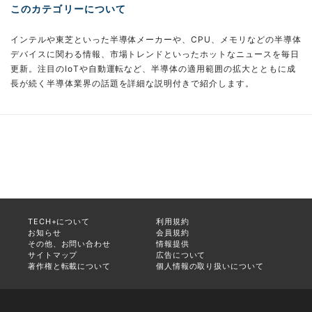
このカテゴリーについて
インテルや東芝といった半導体メーカーや、CPU、メモリなどの半導体
デバイスに関わる情報、市場トレンドといったホットなニュースを毎日
更新。注目のIoTや自動運転など、半導体の適用範囲の拡大とともに成
長が続く半導体業界の話題を詳細な説明付きで紹介します。
TECH+について
利用規約
お知らせ
会員規約
その他、お問い合わせ
情報提供
サイトマップ
広告について
著作権と転載について
個人情報の取り扱いについて