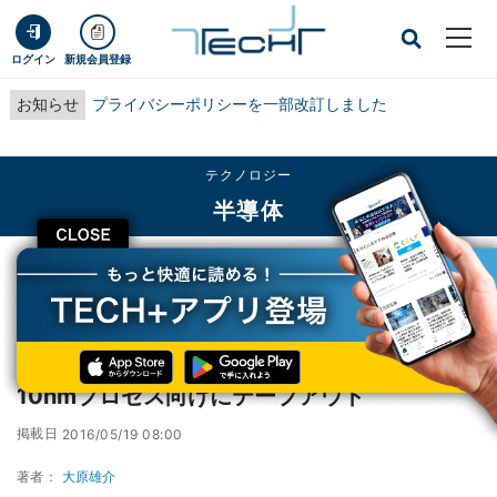
ログイン
新規会員登録
お知らせ
プライバシーポリシーを一部改訂しました
テクノロジー
半導体
CLOSE
TECH+
テクノロジー
半導体
ARM、次世代コア「Artemis」をTSMCの10nmプロセス向けにテープアウト
ARM、次世代コア「Artemis」をTSMCの
10nmプロセス向けにテープアウト
掲載日
2016/05/19 08:00
著者：
大原雄介