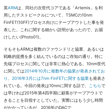
英
ARM
は、同社の次世代コアである「Artemis」を利
用したテストビークルについて、TSMCの10nm
FinFET(10FF)プロセス向けにテープアウトした事を発
表した。これに関する細かい説明があったので、お届
けしたい(Photo01)。
そもそもARMは複数のファウンドリと協業、あるいは
戦略的提携を多く結んでいるのはご存知の通り。特に
先端プロセスに関しては非常に熱心である。10nm世代
に関しては
2014年10月に複数年の協業が発表されてお
り
、
2016年3月には7nm FinFETに関する協業
も発表さ
れている。今回の発表は10nmに関する話で、
こちら
で
は早ければ2015年第4四半期に顧客がテープアウトで
きることを目指すとしていた。実際にはもう少し時間
がかかっているが、2016年のDACで