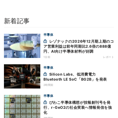
新着記事
半導体
レゾナックの2026年12月期上期のコ
ア営業利益は前年同期比2.6倍の888億
円、AI向け半導体材料が好調
1分前
レポート
半導体
Silicon Labs、低消費電力
Bluetooth LE SoC「BG2B」を発表
2時間前
半導体
びわこ半導体構想が技報創刊号を発
行、r-GeO2の社会実装へ情報発信を強
化
3時間前