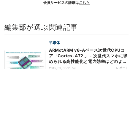
会員サービスの詳細は
こちら
編集部が選ぶ関連記事
半導体
ARMのARM v8-Aベース次世代CPUコ
ア「Cortex-A72 」 - 次世代スマホに求
められる高性能化と電力効率はどのよう
に実現されたのか?
レポート
2015/02/05 11:59