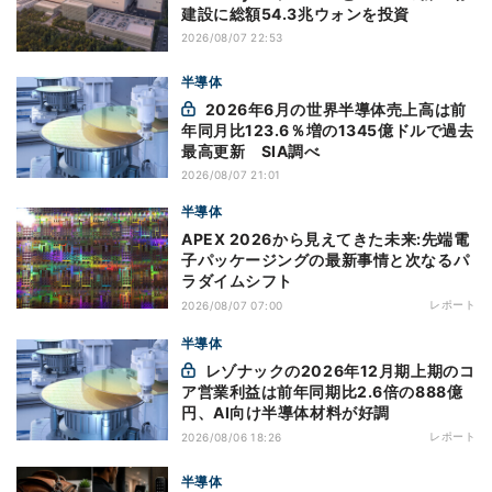
建設に総額54.3兆ウォンを投資
2026/08/07 22:53
半導体
2026年6月の世界半導体売上高は前
年同月比123.6％増の1345億ドルで過去
最高更新 SIA調べ
2026/08/07 21:01
半導体
APEX 2026から見えてきた未来:先端電
子パッケージングの最新事情と次なるパ
ラダイムシフト
レポート
2026/08/07 07:00
半導体
レゾナックの2026年12月期上期のコ
ア営業利益は前年同期比2.6倍の888億
円、AI向け半導体材料が好調
レポート
2026/08/06 18:26
半導体