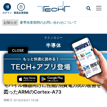
ログイン
新規会員登録
お知らせ
夏季休業期間のお問い合わせについて
テクノロジー
半導体
CLOSE
TECH+
テクノロジー
半導体
モバイル機器向けに性能/消費電力比の改善を図ったARMのCortex-A73
レポート
モバイル機器向けに性能/消費電力比の改善を
図ったARMのCortex-A73
掲載日
2016/06/01 16:58