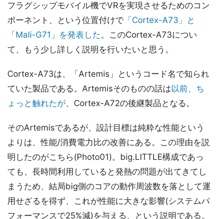
フラグシップモバイル機でVRを実現させるためのコン
ポーネント、という位置付けで
「Cortex-A73」と
「Mali-G71」を発表した
。このCortex-A73につい
て、もう少し詳しく説明を行いたいと思う。
Cortex-A73は、「Artemis」というコード名で知られ
ていた製品である。Artemisそのものの話は
以前、ち
ょっと触れたが
、Cortex-A72の後継製品となる。
そのArtemisであるが、設計目標は純粋な性能という
よりは、性能/消費電力比の改善にある。この理由を説
明したのがこちら(Photo01)。big.LITTLE構成であっ
ても、長時間利用していると発熱の問題が出てきてし
まうため、結局big側のコアの動作周波数を落として運
用せざるを得ず、これが性能に大きな影響(システムパ
フォーマンスで25%減)を与える、という説明である。