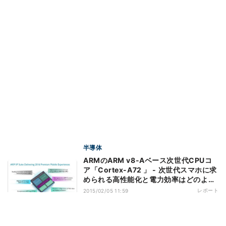
半導体
ARMのARM v8-Aベース次世代CPUコ
ア「Cortex-A72 」 - 次世代スマホに求
められる高性能化と電力効率はどのよう
に実現されたのか?
レポート
2015/02/05 11:59