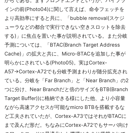
からである。まずフロントエンドというか、パイプラ
インの前(Photo04)に関して言えば、命令フェッチを
より高効率にすると共に、「bubble removal(スケジ
ューラなどの都合で実行できない空きスロットを除去
する)」に焦点を置いた事が説明されている。また分岐
予測については、「BTAC(Branch Target Address
Cache)」の拡大と共に、Micro-BTACを追加した事が
明らかにされている(Photo05)。実はCortex-
A57→Cortex-A72でも分岐予測まわりが随分拡充され
ている。分岐を「Far Branch」と「Near Branch」の2
つに分け、Near Branchだと倍のサイズをBTB(Branch
Target Buffer))に格納できる様にした他、より小容量
ながら高速アクセスが可能なmicro BTBを搭載するな
ど工夫されていたが、Cortex-A73ではそれがBTACに
まで及んだ形だ。ちなみにCortex-A72でもサーバ向け