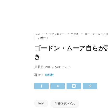
TECH+
テクノロジー
半導体
ゴードン・ムーア
レポート
ゴードン・ムーア自らが
き
掲載日
2016/05/31 12:32
著者：
服部毅
Intel
半導体デバイス