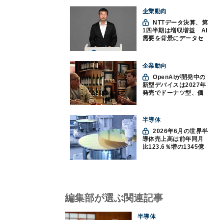
企業動向
NTTデータ決算、第
1四半期は増収増益 AI
需要を背景にデータセ
ンター投資を加速
企業動向
OpenAIが開発中の
新型デバイスは2027年
発売でドーナツ型、価
格300ドル超に
半導体
2026年6月の世界半
導体売上高は前年同月
比123.6％増の1345億
ドルで過去最高更新
SIA調べ
編集部が選ぶ関連記事
半導体