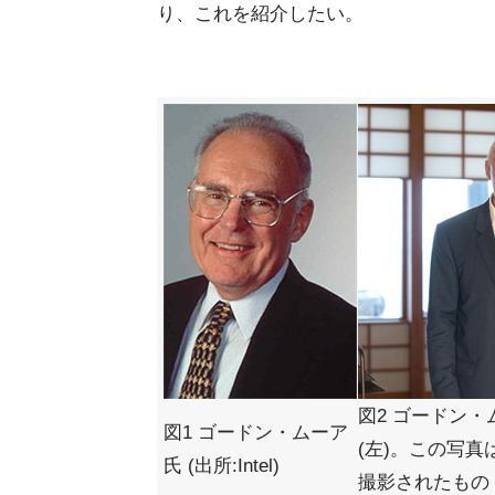
り、これを紹介したい。
図2 ゴードン・ムー
図1 ゴードン・ムーア
(左)。この写
氏 (出所:Intel)
撮影されたもの (