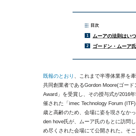
目次
1
ムーアの法則はい
2
ゴードン・ムーア氏
既報のとおり
、これまで半導体業界を牽
共同創業者であるGordon Moore(ゴードン・ムー
Award」を受賞し、その授与式が201
催された「imec Technology Forum 
歳と高齢のため、会場に姿を現さなかった。
den hove氏が、ムーア氏のもとに訪
め尽くされた会場にて公開された。そこ