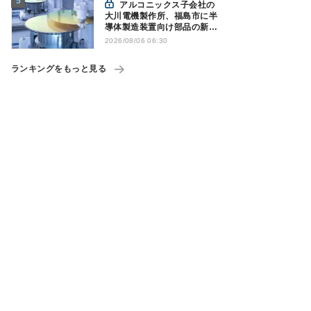
アルコニックス子会社の
大川電機製作所、福島市に半
導体製造装置向け部品の新工
場建設を決定
2026/08/06 06:30
ランキングをもっと見る