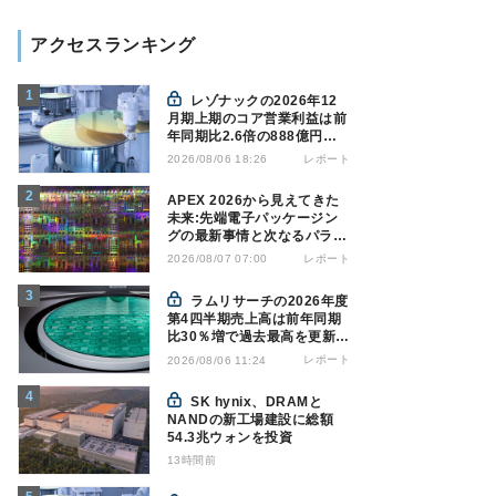
アクセスランキング
レゾナックの2026年12
月期上期のコア営業利益は前
年同期比2.6倍の888億円、
AI向け半導体材料が好調
レポート
2026/08/06 18:26
APEX 2026から見えてきた
未来:先端電子パッケージン
グの最新事情と次なるパラダ
イムシフト
レポート
2026/08/07 07:00
ラムリサーチの2026年度
第4四半期売上高は前年同期
比30％増で過去最高を更新、
NAND関連が好調
レポート
2026/08/06 11:24
SK hynix、DRAMと
NANDの新工場建設に総額
54.3兆ウォンを投資
13時間前