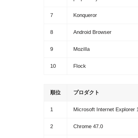
7
Konqueror
8
Android Browser
9
Mozilla
10
Flock
順位
プロダクト
1
Microsoft Internet Explorer 
2
Chrome 47.0