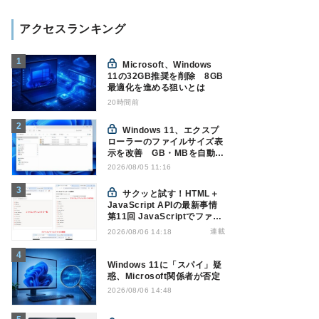
アクセスランキング
Microsoft、Windows
11の32GB推奨を削除 8GB
最適化を進める狙いとは
20時間前
Windows 11、エクスプ
ローラーのファイルサイズ表
示を改善 GB・MBを自動表
示へ
2026/08/05 11:16
サクッと試す！HTML＋
JavaScript APIの最新事情
第11回 JavaScriptでファイ
ル管理！Origin Private File
連載
2026/08/06 14:18
Systemを活用する
Windows 11に「スパイ」疑
惑、Microsoft関係者が否定
2026/08/06 14:48