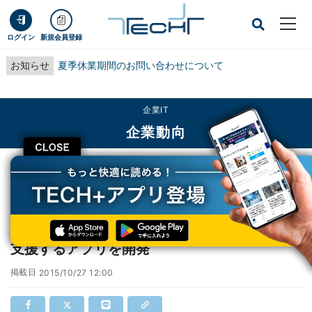
ログイン
新規会員登録
お知らせ
夏季休業期間のお問い合わせについて
企業IT
企業動向
CLOSE
TECH+
企業IT
企業動向
富士通、東北への桜の名所や酒蔵を巡る旅を支援するアプリを開発
富士通、東北への桜の名所や酒蔵を巡る旅を
支援するアプリを開発
掲載日
2015/10/27 12:00