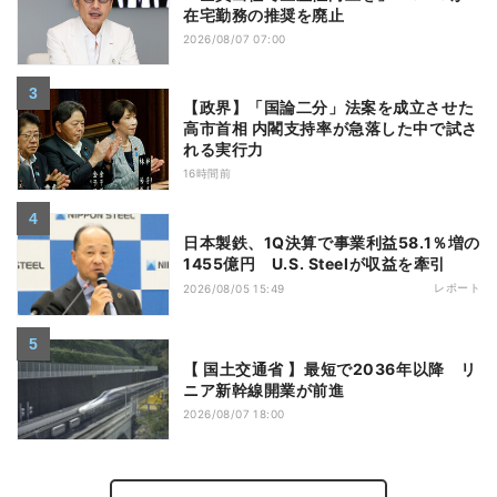
在宅勤務の推奨を廃止
2026/08/07 07:00
【政界】「国論二分」法案を成立させた
高市首相 内閣支持率が急落した中で試さ
れる実行力
16時間前
日本製鉄、1Q決算で事業利益58.1％増の
1455億円 U.S. Steelが収益を牽引
レポート
2026/08/05 15:49
【 国土交通省 】最短で2036年以降 リ
ニア新幹線開業が前進
2026/08/07 18:00