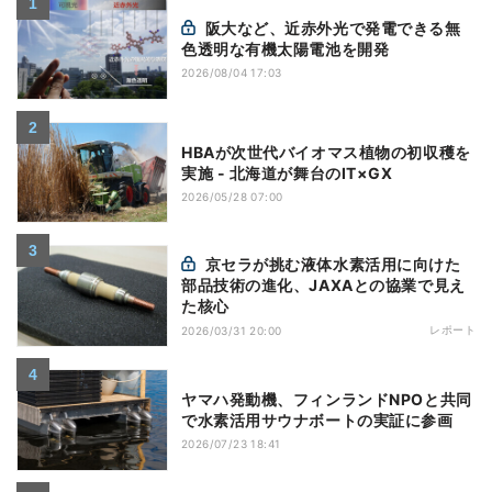
阪大など、近赤外光で発電できる無
色透明な有機太陽電池を開発
2026/08/04 17:03
HBAが次世代バイオマス植物の初収穫を
実施 - 北海道が舞台のIT×GX
2026/05/28 07:00
京セラが挑む液体水素活用に向けた
部品技術の進化、JAXAとの協業で見え
た核心
レポート
2026/03/31 20:00
ヤマハ発動機、フィンランドNPOと共同
で水素活用サウナボートの実証に参画
2026/07/23 18:41