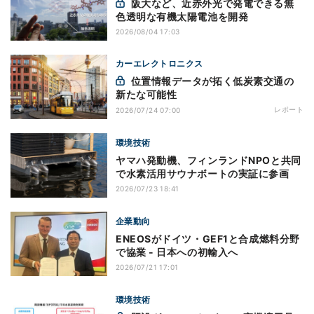
阪大など、近赤外光で発電できる無
色透明な有機太陽電池を開発
2026/08/04 17:03
カーエレクトロニクス
位置情報データが拓く低炭素交通の
新たな可能性
レポート
2026/07/24 07:00
環境技術
ヤマハ発動機、フィンランドNPOと共同
で水素活用サウナボートの実証に参画
2026/07/23 18:41
企業動向
ENEOSがドイツ・GEF1と合成燃料分野
で協業 - 日本への初輸入へ
2026/07/21 17:01
環境技術