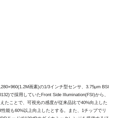
×960(1.2M画素)の1/3インチ型センサ、3.75μm BSI
用していたFront Side Illumination(FSI)から、
SI)へと改良を加えたことで、可視光の感度が従来品比で40%向上した
IR性能も60%以上向上したとする。また、1チップでリ