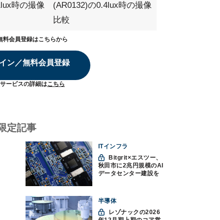
の1lux時の撮像
(AR0132)の0.4lux時の撮像
比較
無料会員登録はこちらから
イン／無料会員登録
サービスの詳細は
こちら
限定記事
ITインフラ
Bitgrit×エスツー、
秋田市に2兆円規模のAI
データセンター建設を
計画か
半導体
レゾナックの2026
年12月期上期のコア営