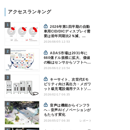
アクセスランキング
2026年第1四半期の自動
車用CID/DICディスプレイ需
要は前年同期比2％減、
Counterpoint調べ
2026/08/05 12:53
ADAS市場は2031年に
660億ドル規模に拡大、価値
の軸はセンサからソフトへ
Yole予測
2026/06/12 10:54
キーサイト、次世代Eモ
ビリティ向け高出力・メガワ
ット級充電設備用テストソリ
ューションを発表
2026/02/17 06:35
音声は機能からインフラ
へ - 音声AIイノベーションが
もたらす変化
レポート
2026/05/27 06:30