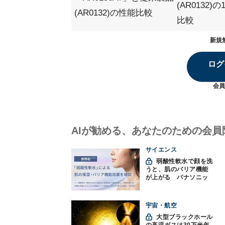
(AR0132)
(AR0132)の性能比較
比較
新規
ログ
会員
AIが勧める、あなたのための会員
サイエンス
弱酸性軟水で顔を洗
うと、肌のバリア機能
が上がる パナソニッ
クと神戸大が確認
宇宙・航空
大型ブラックホール
の高温ガスは30万光年