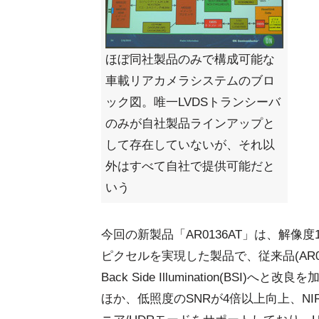
ほぼ同社製品のみで構成可能な
車載リアカメラシステムのブロ
ック図。唯一LVDSトランシーバ
のみが自社製品ラインアップと
して存在していないが、それ以
外はすべて自社で提供可能だと
いう
今回の新製品「AR0136AT」は、解像度1280
ピクセルを実現した製品で、従来品(AR0132)で採
Back Side Illumination(B
ほか、低照度のSNRが4倍以上向上、N