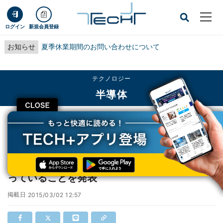
ログイン
新規会員登録
お知らせ
夏季休業期間のお問い合わせについて
テクノロジー
半導体
CLOSE
TECH+
テクノロジー
半導体
NXP、Freescaleと合併に向けた最終協議を行っていることを発表
NXP、Freescaleと合併に向けた最終協議を行
っていることを発表
掲載日
2015/03/02 12:57