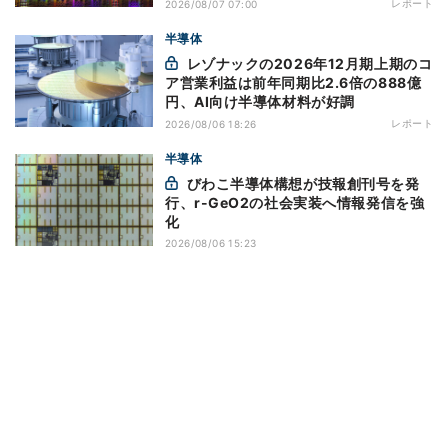
レポート
2026/08/07 07:00
半導体
レゾナックの2026年12月期上期のコ
ア営業利益は前年同期比2.6倍の888億
円、AI向け半導体材料が好調
レポート
2026/08/06 18:26
半導体
びわこ半導体構想が技報創刊号を発
行、r-GeO2の社会実装へ情報発信を強
化
2026/08/06 15:23